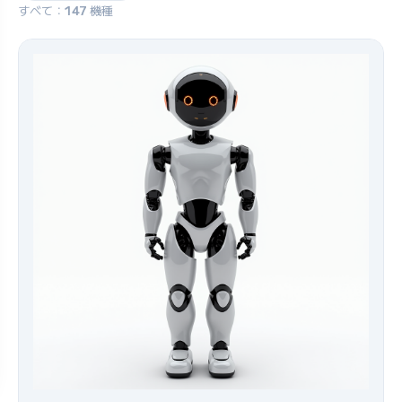
すべて：
147
機種