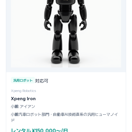
対応可
汎用ロボット
Xpeng Robotics
Xpeng Iron
小鵬 アイアン
小鵬汽車ロボット部門・自動車AI技術直系の汎用ヒューマノイ
ド
レンタル ¥150,000〜/日