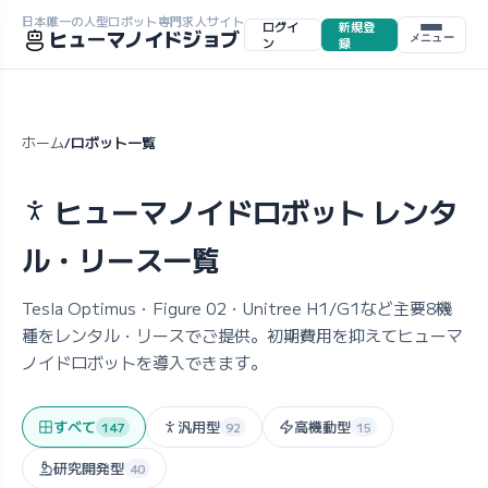
日本唯一の人型ロボット専門求人サイト
ログイ
新規登
ヒューマノイドジョブ
メニュー
ン
録
ホーム
ロボット一覧
/
ヒューマノイドロボット レンタ
ル・リース一覧
Tesla Optimus・Figure 02・Unitree H1/G1など主要8機
種をレンタル・リースでご提供。初期費用を抑えてヒューマ
ノイドロボットを導入できます。
すべて
汎用型
高機動型
147
92
15
研究開発型
40