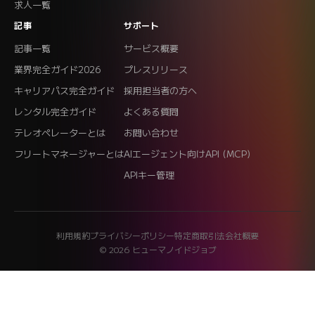
求人一覧
記事
サポート
記事一覧
サービス概要
業界完全ガイド2026
プレスリリース
キャリアパス完全ガイド
採用担当者の方へ
レンタル完全ガイド
よくある質問
テレオペレーターとは
お問い合わせ
フリートマネージャーとは
AIエージェント向けAPI (MCP)
APIキー管理
利用規約
プライバシーポリシー
特定商取引法
会社概要
© 2026 ヒューマノイドジョブ