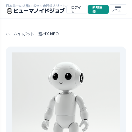
日本唯一の人型ロボット専門求人サイト
ログイ
新規登
ヒューマノイドジョブ
メニュー
ン
録
ホーム
ロボット一覧
1X NEO
/
/