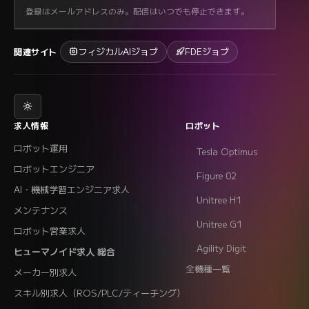
登録はメールアドレスのみ。配信はいつでも停止できます。
フィジカルAIジョブ
FDEジョブ
関連サイト
求人情報
ロボット
ロボット運用
Tesla Optimus
ロボットエンジニア
Figure 02
AI・機械学習エンジニア求人
Unitree H1
メンテナンス
Unitree G1
ロボット営業求人
Agility Digit
ヒューマノイド求人 総合
全機種一覧
メーカー別求人
スキル別求人（ROS/PLC/ティーチング）