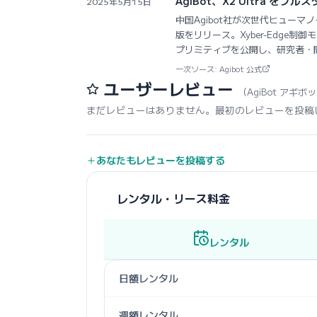
AgiBot、X2 Ultra を
2025年5月15日
中国Agibot社が次世代ヒューマノイ
版をリリース。Xyber-Edge制
プリミティブを公開し、研究者・
一次ソース: Agibot 公式
ユーザーレビュー
（AgiBot アギボッ
まだレビューはありません。最初のレビューを投稿
あなたもレビューを投稿する
レンタル・リース料金
レンタル
日額レンタル
週額レンタル