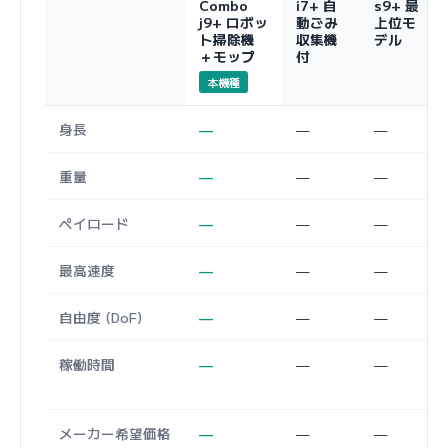
Combo
i7+ 自
s9+ 最
j9+ ロボッ
動ごみ
上位モ
ト掃除機
収集機
デル
＋モップ
付
本機種
身長
—
—
—
重量
—
—
—
ペイロード
—
—
—
最高速度
—
—
—
自由度 (DoF)
—
—
—
稼働時間
—
—
—
メーカー希望価格
—
—
—