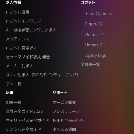
求人情報
ロボット
ロボット運用
Tesla Optimus
ロボットエンジニア
Figure 02
AI・機械学習エンジニア求人
Unitree H1
メンテナンス
Unitree G1
ロボット営業求人
Agility Digit
ヒューマノイド求人 総合
全機種一覧
メーカー別求人
スキル別求人（ROS/PLC/ティーチング）
求人一覧
記事
サポート
記事一覧
サービス概要
業界完全ガイド2026
プレスリリース
キャリアパス完全ガイド
採用担当者の方へ
レンタル完全ガイド
よくある質問