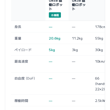
UR5e 協
UR3e 協
働ロボッ
働ロボッ
ト
ト
本機種
身長
—
—
178cm
重量
20.6kg
11.2kg
55kg
ペイロード
5kg
3kg
30kg
最高速度
—
—
10km/h
自由度 (DoF)
—
—
66
(hands:
22×2)
稼働時間
—
—
2.5kWh