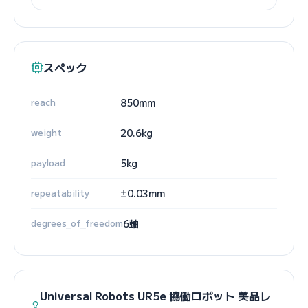
スペック
reach
850mm
weight
20.6kg
payload
5kg
repeatability
±0.03mm
degrees_of_freedom
6軸
Universal Robots UR5e 協働ロボット 美品レ