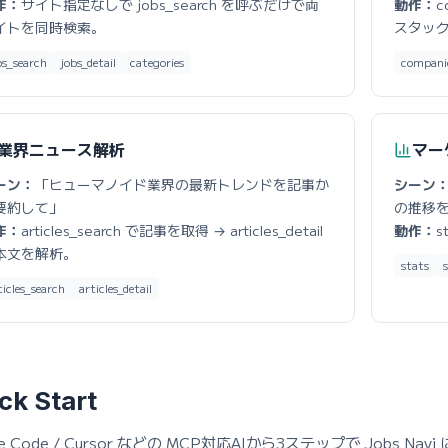
作：
サイト指定なしで jobs_search を呼ぶだけで両
動作：
c
イトを同時検索。
スタッ
bs_search
jobs_detail
categories
compani
業界ニュース解析
マー
ーン：
「ヒューマノイド業界の最新トレンドを記事か
シーン
要約して」
の推移
作：
articles_search で記事を取得 → articles_detail
動作：
s
本文を解析。
stats
s
ticles_search
articles_detail
ck Start
de Code / Cursor などの MCP対応AIから3ステップで Jobs Na