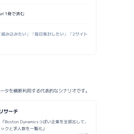
url 1発で済む
に組み込みたい
」「
毎日集計したい
」「
2サイト
.com の求人データを横断利用する代表的なシナリオです。
リサーチ
：
「Boston Dynamicsっぽい企業を全部出して、
タックと求人数を一覧化」