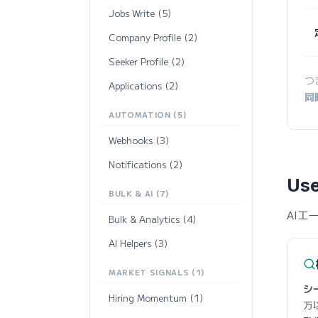
Jobs Write (5)
Company Profile (2)
Seeker Profile (2)
つ
Applications (2)
同
AUTOMATION (5)
Webhooks (3)
Notifications (2)
Use
BULK & AI (7)
AIエー
Bulk & Analytics (4)
AI Helpers (3)
MARKET SIGNALS (1)
シ
Hiring Momentum (1)
万