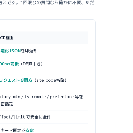
答えです。1回限りの質問なら確かに不要、ただ
CP経由
造化JSON
を即返却
00ms前後
（DB直叩き）
1リクエストで両方
（site_code省略）
/
/
等を
alary_min
is_remote
prefecture
厳密指定
で安全に全件
ffset/limit
スキーマ固定で
安定