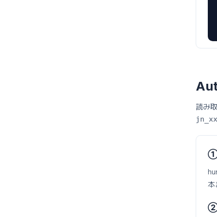
Aut
読み取
jn_x
①
h
本
②