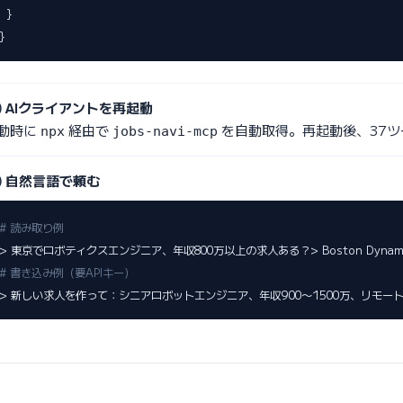
  }

}
 AIクライアントを再起動
動時に
経由で
を自動取得。再起動後、37ツ
npx
jobs-navi-mcp
 自然言語で頼む
# 読み取り例
# 書き込み例（要APIキー）
> 新しい求人を作って：シニアロボットエンジニア、年収900〜1500万、リモー