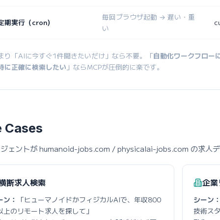
毎回ブラウザ起動 → 遅い・重
定期実行（cron）
c
い
まり「AIに今すぐ1件聞きたいだけ」なら不要。「
自動化ワークフロー
時に正確に検索したい
」ならMCPが圧倒的に楽です。
 Cases
ジェントが humanoid-jobs.com / physicalai-jobs
横断求人検索
企業
ーン：
「ヒューマノイドかフィジカルAIで、年収800
シーン
以上のリモート求人を探して」
技術ス