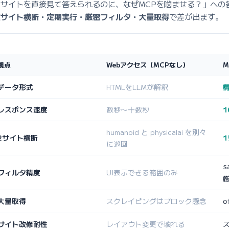
はサイトを直接見て答えられるのに、なぜMCPを噛ませる？」への
数サイト横断・定期実行・厳密フィルタ・大量取得
で差が出ます。
観点
Webアクセス（MCPなし）
M
データ形式
HTMLをLLMが解釈
構
レスポンス速度
数秒〜十数秒
1
humanoid と physicalai を別々
2サイト横断
に巡回
s
フィルタ精度
UI表示できる範囲のみ
大量取得
スクレイピングはブロック懸念
o
サイト改修耐性
レイアウト変更で壊れる