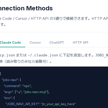
nection Methods
de Code / Cursor / HTTP API の3通りで接続できます。HTTP A
ます。
Claude Code
Cursor
ChatGPT
HTTP API
または
に下記を追加します。
cp.json
~/.claude.json
JOBS_
須（読み取りのみなら省略可）。
{

"jobs-navi"
: {

"command"
: 
"npx"
,

"args"
: [
"-y"
, 
"jobs-navi-mcp"
],

"env"
: {

"JOBS_NAVI_API_KEY"
: 
"jn_your_api_key_here"