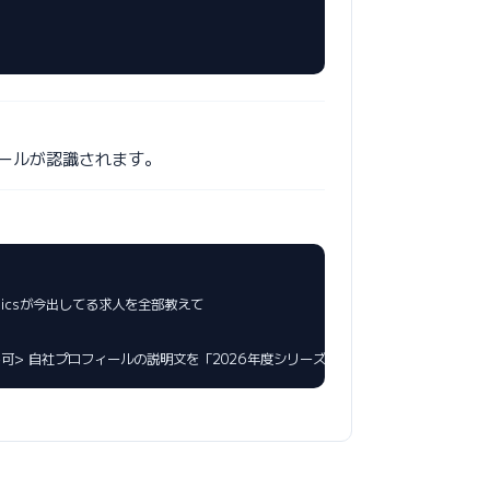
ールが認識されます。
ト可> 自社プロフィールの説明文を「2026年度シリーズB完了」に更新して> 私の