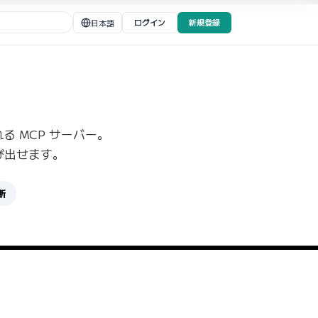
ログイン
新規登録
日本語
られる MCP サーバー。
ら呼び出せます。
横断