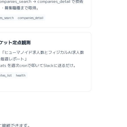
ompanies_search → companies_detail で技術
ク・募集職種まで取得。
es_search
companies_detail
ケット定点観測
：
「ヒューマノイド求人数とフィジカルAI求人数
を毎週レポート」
tats を週次cronで叩いてSlackに送るだけ。
ites_list
health
vi に接続できます。