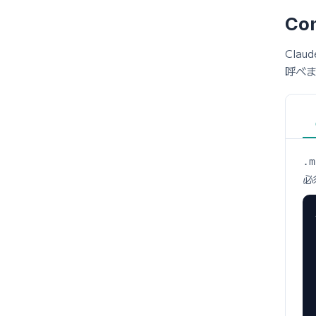
Con
Clau
呼べ
.m
必