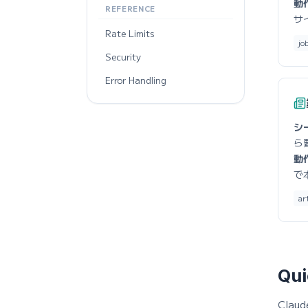
動
REFERENCE
サ
Rate Limits
jo
Security
Error Handling
シ
ら
動
で
ar
Qui
Clau