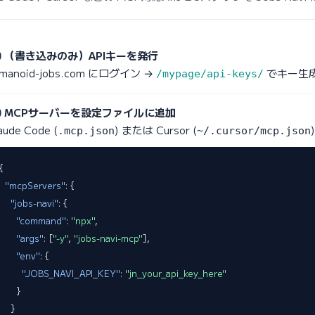
 （書き込みのみ）APIキーを発行
umanoid-jobs.com にログイン →
でキー生
/mypage/api-keys/
 MCPサーバーを設定ファイルに追加
aude Code (
) または Cursor (
.mcp.json
~/.cursor/mcp.json
{

"mcpServers"
: {

"jobs-navi"
: {

"command"
: 
"npx"
,

"args"
: [
"-y"
, 
"jobs-navi-mcp"
],

"env"
: {

"JOBS_NAVI_API_KEY"
: 
"jn_your_api_key_here"
      }

    }
