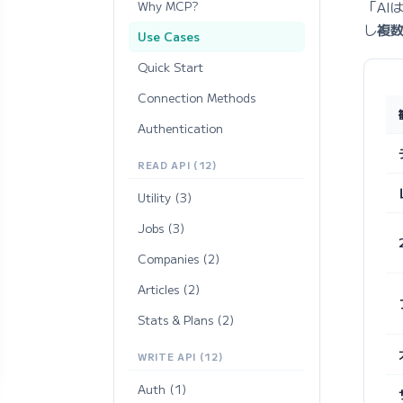
「AI
Why MCP?
し
複
Use Cases
Quick Start
Connection Methods
Authentication
READ API (12)
Utility (3)
Jobs (3)
Companies (2)
Articles (2)
Stats & Plans (2)
WRITE API (12)
Auth (1)