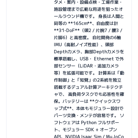
タメ・案内・設備点検・工場作業・
施設管理まで広範な用途を狙ったオ
ールラウンド機です。 身長は人間と
同等の **165cm**、自由度は計
**31-DoF**（頭2 / 片腕7 / 腰3 /
片脚6）と高密度。 自社開発の6軸
IMU（高耐ノイズ性能）、頭部
Depthカメラ、胸部Depthカメラを
標準搭載し、USB・ Ethernet で外
部センサー（LiDAR・追加カメラ
等）を拡張可能です。 計算系は「動
作制御」と「知覚」の2系統を独立
搭載するデュアル計算アーキテクチ
ャで、 高負荷タスクでも応答性を確
保。バッテリーは **クイックスワ
ップ式**、本体もモジュラー設計で
パーツ交換・メンテが容易です。 ソ
フトウェアは Python フルサポー
ト、モジュラー SDK + オープン
API、NVIDIA Isaac Sim / MuJoCo