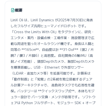
概要
LimX Oli は、LimX Dynamics が2025年7月30日に発表
したフルサイズ汎用ヒューマノイドロボット です。
「Cross the Limits With Oli」をタグラインに、研究・
エンタメ・案内・設備点検・工場作業・ 施設管理まで広
範な用途を狙ったオールラウンド機です。 身長は人間と
同等の **165cm**、自由度は計 **31-DoF**（頭2 / 片
腕7 / 腰3 / 片脚6）と高密度。 自社開発の6軸IMU（高
耐ノイズ性能）、頭部Depthカメラ、胸部Depthカメラ
を標準搭載し、USB・ Ethernet で外部センサー
（LiDAR・追加カメラ等）を拡張可能です。 計算系は
「動作制御」と「知覚」の2系統を独立搭載するデュア
ル計算アーキテクチャで、 高負荷タスクでも応答性を確
保。バッテリーは **クイックスワップ式**、本体もモジ
ュラー設計で パーツ交換・メンテが容易です。 ソフトウ
ェアは Python フルサポート、モジュラー SDK + オープ