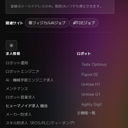
登録はメールアドレスのみ。配信はいつでも停止できます。
フィジカルAIジョブ
FDEジョブ
関連サイト
求人情報
ロボット
ロボット運用
Tesla Optimus
ロボットエンジニア
Figure 02
AI・機械学習エンジニア求人
Unitree H1
メンテナンス
Unitree G1
ロボット営業求人
Agility Digit
ヒューマノイド求人 総合
全機種一覧
メーカー別求人
スキル別求人（ROS/PLC/ティーチング）