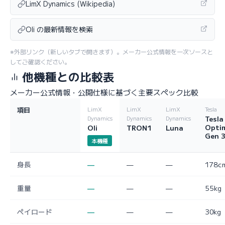
LimX Dynamics (Wikipedia)
Oli の最新情報を検索
※外部リンク（新しいタブで開きます）。メーカー公式情報を一次ソースと
してご確認ください。
他機種との比較表
メーカー公式情報・公開仕様に基づく主要スペック比較
項目
LimX
LimX
LimX
Tesla
Tesla
Dynamics
Dynamics
Dynamics
Opti
Oli
TRON1
Luna
Gen 
本機種
身長
—
—
—
178c
重量
—
—
—
55kg
ペイロード
—
—
—
30kg