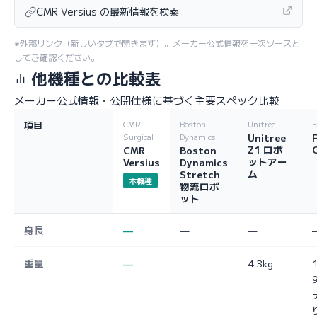
CMR Versius の最新情報を検索
※外部リンク（新しいタブで開きます）。メーカー公式情報を一次ソースと
してご確認ください。
他機種との比較表
メーカー公式情報・公開仕様に基づく主要スペック比較
項目
CMR
Boston
Unitree
Unitree
Surgical
Dynamics
Z1 ロボ
CMR
Boston
ットアー
Versius
Dynamics
ム
Stretch
本機種
物流ロボ
ット
身長
—
—
—
重量
—
—
4.3kg