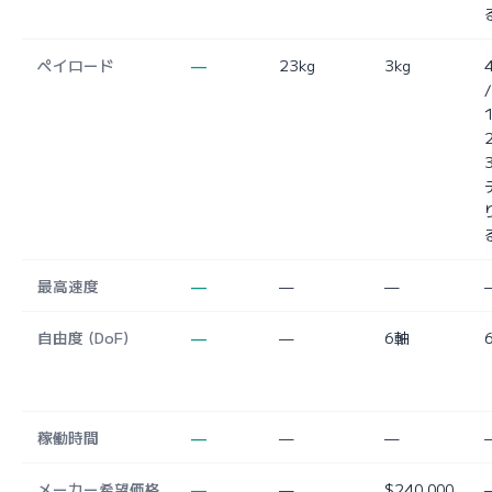
ペイロード
—
23kg
3kg
4
/
1
最高速度
—
—
—
自由度 (DoF)
—
—
6軸
稼働時間
—
—
—
メーカー希望価格
—
—
$240,000