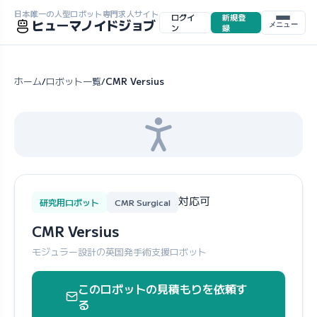
日本唯一の人型ロボット専門求人サイト
ログイ
新規登
ヒューマノイドジョブ
メニュー
ン
録
ホーム
ロボット一覧
CMR Versius
/
/
対応可
研究用ロボット
CMR Surgical
CMR Versius
モジュラー設計の英国発手術支援ロボット
このロボットの見積もりを依頼す
る