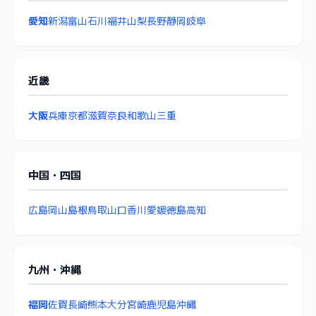
愛知
新潟
富山
石川
福井
山梨
長野
静岡
岐阜
近畿
大阪
兵庫
京都
滋賀
奈良
和歌山
三重
中国・四国
広島
岡山
島根
鳥取
山口
香川
愛媛
徳島
高知
九州・沖縄
福岡
佐賀
長崎
熊本
大分
宮崎
鹿児島
沖縄