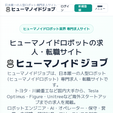
日本唯一の人型ロボット専門求人サイト
ログイ
新規登
ヒューマノイドジョブ
メニュー
ン
録
ヒューマノイドロボット業界 専門求人サイト
ヒューマノイドロボットの求
人・転職サイト
ブ
ョ
ド
ジ
マ
ノ
イ
ー
ヒ
ュ
ヒューマノイドジョブは、日本唯一の人型ロボット
（ヒューマノイドロボット）専門求人・転職サイトで
す。
トヨタ・川崎重工など国内大手から、Tesla
Optimus・Figure・Unitreeなど海外スタートアッ
プまでの求人を掲載。
ロボットエンジニア・AI・オペレーター・保守・営