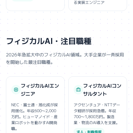
る実装エンジニア
フィジカルAI・注目職種
2026年急拡大中のフィジカルAI領域。大手企業が一斉採用
を開始した最注目職種。
フィジカルAIエン
フィジカルAIコン
ジニア
サルタント
NEC・富士通・旭化成が採
アクセンチュア・NTTデー
用強化。年収600〜2,000
タ経研が採用急増。年収
万円。ヒューマノイド・産
700〜1,800万円。製造
業ロボットを動かすAI開発
業・物流のAI導入を支援。
職。
求人・転職情報