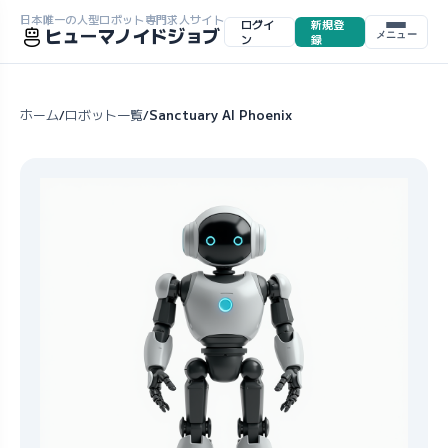
日本唯一の人型ロボット専門求人サイト
ログイ
新規登
ヒューマノイドジョブ
メニュー
ン
録
ホーム
ロボット一覧
Sanctuary AI Phoenix
/
/