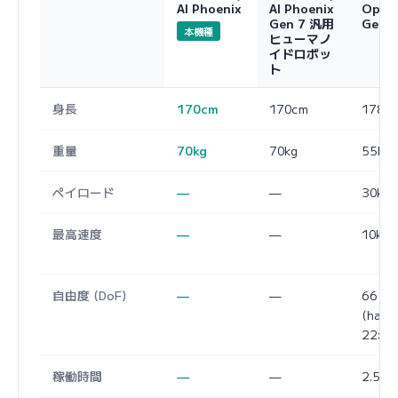
AI Phoenix
AI Phoenix
Opti
Gen 7 汎用
Gen 3
本機種
ヒューマノ
イドロボッ
ト
身長
170cm
170cm
178c
重量
70kg
70kg
55kg
ペイロード
—
—
30kg
最高速度
—
—
10km/
自由度 (DoF)
—
—
66
(hand
22×2)
稼働時間
—
—
2.5kW