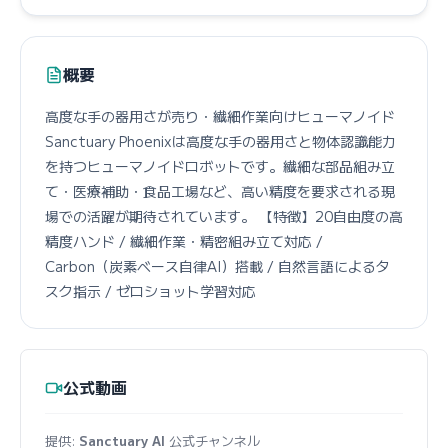
概要
高度な手の器用さが売り・繊細作業向けヒューマノイド
Sanctuary Phoenixは高度な手の器用さと物体認識能力
を持つヒューマノイドロボットです。繊細な部品組み立
て・医療補助・食品工場など、高い精度を要求される現
場での活躍が期待されています。 【特徴】20自由度の高
精度ハンド / 繊細作業・精密組み立て対応 /
Carbon（炭素ベース自律AI）搭載 / 自然言語によるタ
スク指示 / ゼロショット学習対応
公式動画
提供:
Sanctuary AI
公式チャンネル