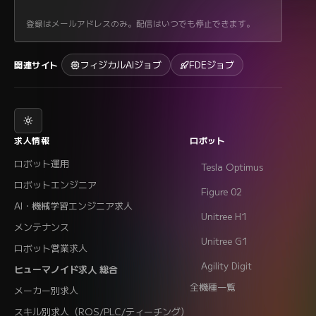
登録はメールアドレスのみ。配信はいつでも停止できます。
フィジカルAIジョブ
FDEジョブ
関連サイト
求人情報
ロボット
ロボット運用
Tesla Optimus
ロボットエンジニア
Figure 02
AI・機械学習エンジニア求人
Unitree H1
メンテナンス
Unitree G1
ロボット営業求人
Agility Digit
ヒューマノイド求人 総合
全機種一覧
メーカー別求人
スキル別求人（ROS/PLC/ティーチング）