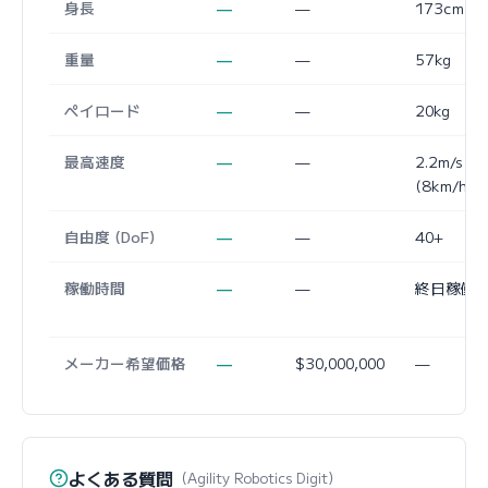
身長
—
—
173cm
重量
—
—
57kg
ペイロード
—
—
20kg
最高速度
—
—
2.2m/s
(8km/h)
自由度 (DoF)
—
—
40+
稼働時間
—
—
終日稼働
メーカー希望価格
—
$30,000,000
—
よくある質問
（Agility Robotics Digit）