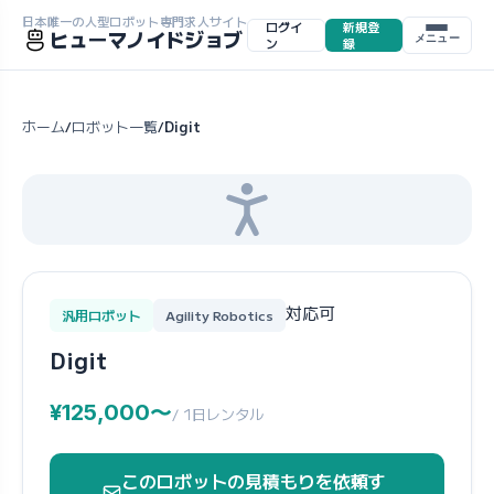
日本唯一の人型ロボット専門求人サイト
ログイ
新規登
ヒューマノイドジョブ
メニュー
ン
録
ホーム
ロボット一覧
Digit
/
/
対応可
汎用ロボット
Agility Robotics
Digit
¥125,000〜
/ 1日レンタル
このロボットの見積もりを依頼す