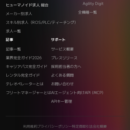
Agility Digit
ヒューマノイド求人 総合
全機種一覧
メーカー別求人
スキル別求人（ROS/PLC/ティーチング）
求人一覧
記事
サポート
記事一覧
サービス概要
業界完全ガイド2026
プレスリリース
キャリアパス完全ガイド
採用担当者の方へ
レンタル完全ガイド
よくある質問
テレオペレーターとは
お問い合わせ
フリートマネージャーとは
AIエージェント向けAPI (MCP)
APIキー管理
利用規約
プライバシーポリシー
特定商取引法
会社概要