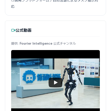
け開発プラットフォーム / 自然言語によるタスク指示対
応
公式動画
提供:
Fourier Intelligence
公式チャンネル