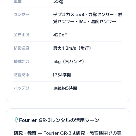
重量
55kg
センサー
デプスカメラ×4・力覚センサー・触
覚センサー・IMU・温度センサー
全自由度
42DoF
移動速度
最大1.2m/s（歩行）
積載能力
5kg（各ハンド）
防塵防水
IP54準拠
バッテリー
連続約5時間
Fourier GR-3レンタルの活用シーン
研究・教育
— Fourier GR-3は研究・教育機関での実