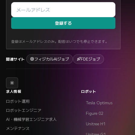
登録する
登録はメールアドレスのみ。配信はいつでも停止できます。
フィジカルAIジョブ
FDEジョブ
関連サイト
求人情報
ロボット
ロボット運用
Tesla Optimus
ロボットエンジニア
Figure 02
AI・機械学習エンジニア求人
Unitree H1
メンテナンス
Unitree G1