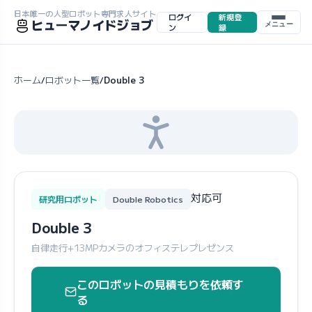
日本唯一の人型ロボット専門求人サイト
ログイ
新規登
ヒューマノイドジョブ
メニュー
ン
録
ホーム
ロボット一覧
Double 3
/
/
対応可
研究用ロボット
Double Robotics
Double 3
自律走行+13MPカメラのオフィステレプレゼンス
このロボットの見積もりを依頼す
る