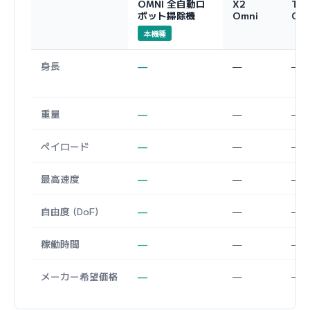
OMNI 全自動ロ
X2
T2
ボット掃除機
Omni
Om
本機種
身長
—
—
—
重量
—
—
—
ペイロード
—
—
—
最高速度
—
—
—
自由度 (DoF)
—
—
—
稼働時間
—
—
—
メーカー希望価格
—
—
—