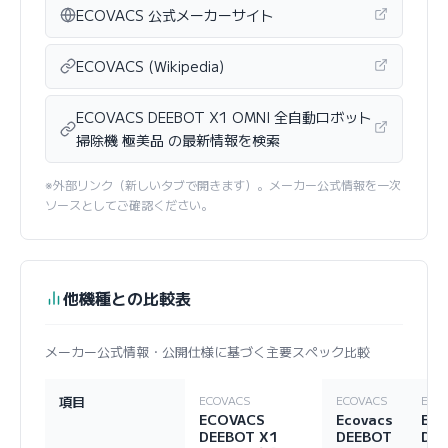
ECOVACS 公式メーカーサイト
ECOVACS (Wikipedia)
ECOVACS DEEBOT X1 OMNI 全自動ロボット
掃除機 極美品 の最新情報を検索
※外部リンク（新しいタブで開きます）。メーカー公式情報を一次
ソースとしてご確認ください。
他機種との比較表
メーカー公式情報・公開仕様に基づく主要スペック比較
項目
ECOVACS
ECOVACS
ECO
ECOVACS
Ecovacs
Eco
DEEBOT X1
DEEBOT
DE