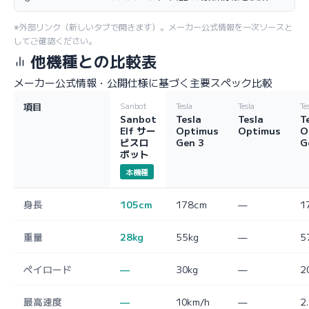
※外部リンク（新しいタブで開きます）。メーカー公式情報を一次ソースと
してご確認ください。
他機種との比較表
メーカー公式情報・公開仕様に基づく主要スペック比較
項目
Sanbot
Tesla
Tesla
Te
Sanbot
Tesla
Tesla
T
Elf サー
Optimus
Optimus
O
ビスロ
Gen 3
G
ボット
本機種
身長
105cm
178cm
—
1
重量
28kg
55kg
—
5
ペイロード
—
30kg
—
2
最高速度
—
10km/h
—
2