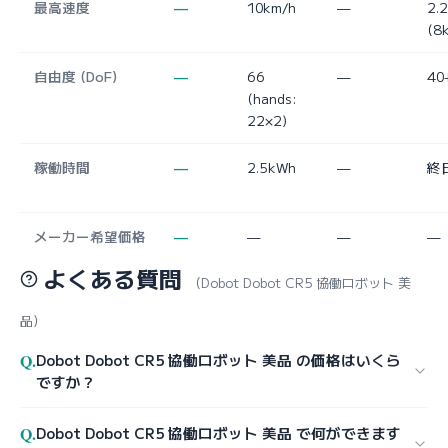
最高速度
—
10km/h
—
2.
(8
自由度 (DoF)
—
66
—
40
(hands:
22×2)
稼働時間
—
2.5kWh
—
終
メーカー希望価格
—
—
—
—
よくある質問
（Dobot Dobot CR5 協働ロボット 美
品）
Q.
Dobot Dobot CR5 協働ロボット 美品 の価格はいくら
ですか？
Q.
Dobot Dobot CR5 協働ロボット 美品 で何ができます