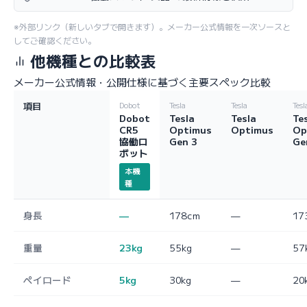
※外部リンク（新しいタブで開きます）。メーカー公式情報を一次ソースと
してご確認ください。
他機種との比較表
メーカー公式情報・公開仕様に基づく主要スペック比較
項目
Dobot
Tesla
Tesla
Tesl
Dobot
Tesla
Tesla
Te
CR5
Optimus
Optimus
Op
協働ロ
Gen 3
Ge
ボット
本機
種
身長
—
178cm
—
17
重量
23kg
55kg
—
57
ペイロード
5kg
30kg
—
20