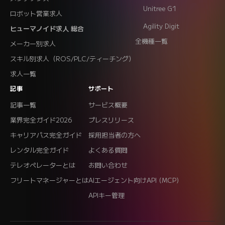
Unitree G1
ロボット営業求人
Agility Digit
ヒューマノイド求人 総合
全機種一覧
メーカー別求人
スキル別求人（ROS/PLC/ティーチング）
求人一覧
記事
サポート
記事一覧
サービス概要
業界完全ガイド2026
プレスリリース
キャリアパス完全ガイド
採用担当者の方へ
レンタル完全ガイド
よくある質問
テレオペレーターとは
お問い合わせ
フリートマネージャーとは
AIエージェント向けAPI (MCP)
APIキー管理