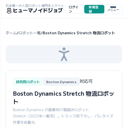
日本唯一の人型ロボット専門求人サイト
ログイ
新規登
ヒューマノイドジョブ
メニュー
ン
録
ホーム
ロボット一覧
Boston Dynamics Stretch 物流ロボット
/
/
対応可
研究用ロボット
Boston Dynamics
Boston Dynamics Stretch 物流ロボッ
ト
Boston Dynamics の倉庫向け箱掴みロボット
Stretch（2023年〜販売）。トラック荷下ろし・パレタイズ
作業を自動化