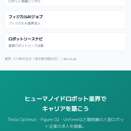
ロボット短期レンタル
フィジカルAIジョブ
フィジカルAI業界求人
ロボットリースナビ
産業ロボットリース比較
運営: ASI株式会社（東京都世田谷区）｜
asi.co.jp
ヒューマノイドロボット業界で
キャリアを築こう
Tesla Optimus・Figure 02・Unitreeなど最前線の人型ロボッ
ト企業の求人を掲載。