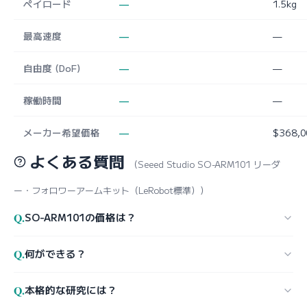
ペイロード
—
1.5kg
最高速度
—
—
自由度 (DoF)
—
—
稼働時間
—
—
メーカー希望価格
—
$368,0
よくある質問
（Seeed Studio SO-ARM101 リーダ
ー・フォロワーアームキット（LeRobot標準））
Q.
SO-ARM101の価格は？
Q.
何ができる？
Q.
本格的な研究には？