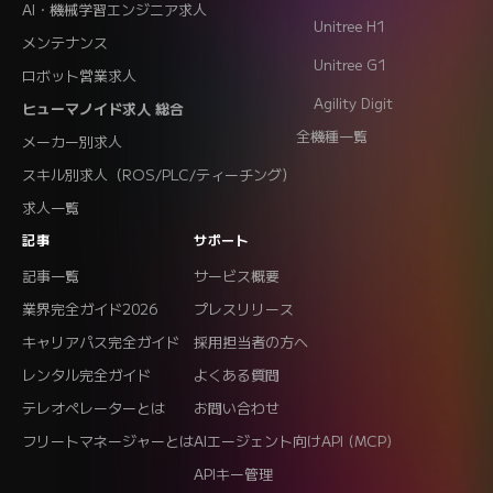
AI・機械学習エンジニア求人
Unitree H1
メンテナンス
Unitree G1
ロボット営業求人
Agility Digit
ヒューマノイド求人 総合
全機種一覧
メーカー別求人
スキル別求人（ROS/PLC/ティーチング）
求人一覧
記事
サポート
記事一覧
サービス概要
業界完全ガイド2026
プレスリリース
キャリアパス完全ガイド
採用担当者の方へ
レンタル完全ガイド
よくある質問
テレオペレーターとは
お問い合わせ
フリートマネージャーとは
AIエージェント向けAPI (MCP)
APIキー管理