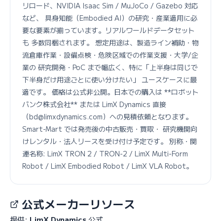
リロード、NVIDIA Isaac Sim / MuJoCo / Gazebo 対応
など、 具身知能（Embodied AI）の研究・産業適用に必
要な要素が揃っています。リアルワールドデータセット
も 多数同梱されます。 想定用途は、製造ライン補助・物
流倉庫作業・設備点検・危険区域での作業支援・大学/企
業の 研究開発・PoC まで幅広く、特に「上半身は同じで
下半身だけ用途ごとに使い分けたい」 ユースケースに最
適です。 価格は公式非公開。日本での購入は **ロボット
バンク株式会社** または LimX Dynamics 直接
（bd@limxdynamics.com）への見積依頼となります。
Smart-Mart では発売後の中古販売・買取・ 研究機関向
けレンタル・法人リースを受け付け予定です。 別称・関
連名称: LimX TRON 2 / TRON-2 / LimX Multi-Form
Robot / LimX Embodied Robot / LimX VLA Robot。
公式メーカーリソース
提供:
LimX Dynamics
公式