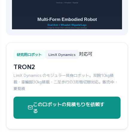
対応可
研究用ロボット
LimX Dynamics
TRON2
LimX Dynamics のモジュラー具身ロボット。双腕10kg積
載・車輪脚30kg積載・二足歩行の3形態切替対応。販売中・
要見積
このロボットの見積もりを依頼す
る