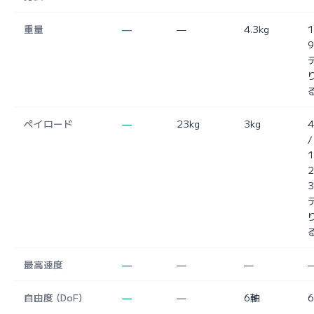
重量
—
—
4.3kg
ペイロード
—
23kg
3kg
4
/
1
2
最高速度
—
—
—
自由度 (DoF)
—
—
6軸
6