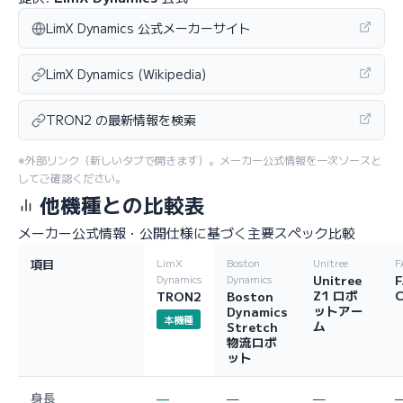
LimX Dynamics 公式メーカーサイト
LimX Dynamics (Wikipedia)
TRON2 の最新情報を検索
※外部リンク（新しいタブで開きます）。メーカー公式情報を一次ソースと
してご確認ください。
他機種との比較表
メーカー公式情報・公開仕様に基づく主要スペック比較
項目
LimX
Boston
Unitree
F
Unitree
Dynamics
Dynamics
Z1 ロボ
C
TRON2
Boston
ットアー
Dynamics
本機種
ム
Stretch
物流ロボ
ット
身長
—
—
—