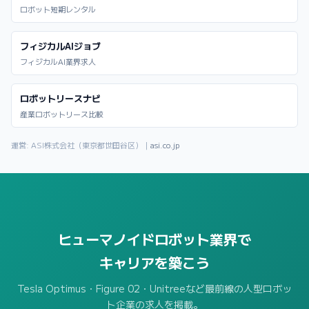
ロボット短期レンタル
フィジカルAIジョブ
フィジカルAI業界求人
ロボットリースナビ
産業ロボットリース比較
運営: ASI株式会社（東京都世田谷区）｜
asi.co.jp
ヒューマノイドロボット業界で
キャリアを築こう
Tesla Optimus・Figure 02・Unitreeなど最前線の人型ロボッ
ト企業の求人を掲載。