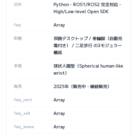
SDK
Python・ROS1/ROS2 完全対応・
High/Low-level Open SDK
faq
Array
形態
双腕デスクトップ / 車輪脚（自動充
電付き） / 二足歩行 の3モジュラー
構成
手首
球状人間型（Spherical human-like
wrist）
発売
2025年（販売中・継続販売）
faq_rent
Array
faq_sell
Array
faq_lease
Array