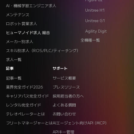
AI・機械学習エンジニア求人
Unitree H1
メンテナンス
Unitree G1
ロボット営業求人
Agility Digit
ヒューマノイド求人 総合
全機種一覧
メーカー別求人
スキル別求人（ROS/PLC/ティーチング）
求人一覧
記事
サポート
記事一覧
サービス概要
業界完全ガイド2026
プレスリリース
キャリアパス完全ガイド
採用担当者の方へ
レンタル完全ガイド
よくある質問
テレオペレーターとは
お問い合わせ
フリートマネージャーとは
AIエージェント向けAPI (MCP)
APIキー管理