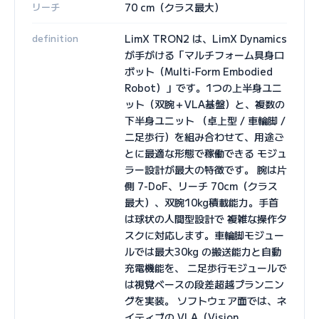
リーチ
70 cm（クラス最大）
definition
LimX TRON2 は、LimX Dynamics
が手がける「マルチフォーム具身ロ
ボット（Multi-Form Embodied
Robot）」です。1つの上半身ユニ
ット（双腕＋VLA基盤）と、複数の
下半身ユニット （卓上型 / 車輪脚 /
二足歩行）を組み合わせて、用途ご
とに最適な形態で稼働できる モジュ
ラー設計が最大の特徴です。 腕は片
側 7-DoF、リーチ 70cm（クラス
最大）、双腕10kg積載能力。手首
は球状の人間型設計で 複雑な操作タ
スクに対応します。車輪脚モジュー
ルでは最大30kg の搬送能力と自動
充電機能を、 二足歩行モジュールで
は視覚ベースの段差超越プランニン
グを実装。 ソフトウェア面では、ネ
イティブの VLA（Vision