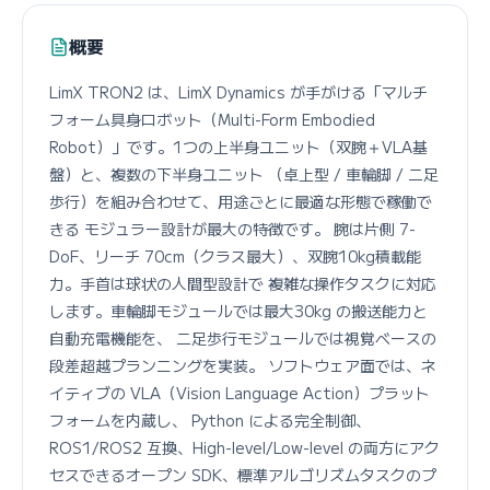
概要
LimX TRON2 は、LimX Dynamics が手がける「マルチ
フォーム具身ロボット（Multi-Form Embodied
Robot）」です。1つの上半身ユニット（双腕＋VLA基
盤）と、複数の下半身ユニット （卓上型 / 車輪脚 / 二足
歩行）を組み合わせて、用途ごとに最適な形態で稼働で
きる モジュラー設計が最大の特徴です。 腕は片側 7-
DoF、リーチ 70cm（クラス最大）、双腕10kg積載能
力。手首は球状の人間型設計で 複雑な操作タスクに対応
します。車輪脚モジュールでは最大30kg の搬送能力と
自動充電機能を、 二足歩行モジュールでは視覚ベースの
段差超越プランニングを実装。 ソフトウェア面では、ネ
イティブの VLA（Vision Language Action）プラット
フォームを内蔵し、 Python による完全制御、
ROS1/ROS2 互換、High-level/Low-level の両方にアク
セスできるオープン SDK、標準アルゴリズムタスクのプ