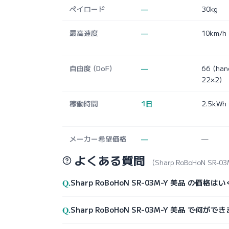
ペイロード
—
30kg
最高速度
—
10km/h
自由度 (DoF)
—
66 (han
22×2)
稼働時間
1日
2.5kWh
メーカー希望価格
—
—
よくある質問
（Sharp RoBoHoN SR-0
Q.
Sharp RoBoHoN SR-03M-Y 美品 の価格
Q.
Sharp RoBoHoN SR-03M-Y 美品 で何が