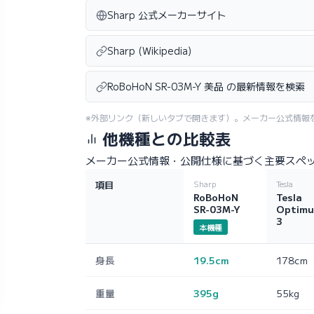
Sharp 公式メーカーサイト
Sharp (Wikipedia)
RoBoHoN SR-03M-Y 美品 の最新情報を検索
※外部リンク（新しいタブで開きます）。メーカー公式情報
他機種との比較表
メーカー公式情報・公開仕様に基づく主要スペ
項目
Sharp
Tesla
RoBoHoN
Tesla
SR-03M-Y
Optimu
3
本機種
身長
19.5cm
178cm
重量
395g
55kg