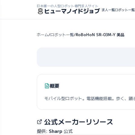
日本唯一の人型ロボット専門求人サイト
ヒューマノイドジョブ
求人一覧
ロボット一覧
ホーム
ロボット一覧
RoBoHoN SR-03M-Y 美品
/
/
概要
モバイル型ロボット。電話機能搭載。歩く、踊
公式メーカーリソース
提供:
Sharp
公式