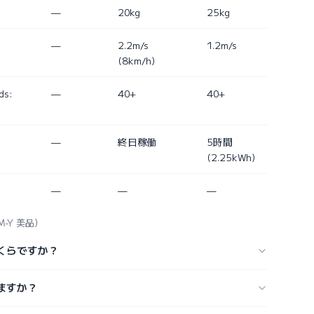
—
20kg
25kg
—
2.2m/s
1.2m/s
(8km/h)
ds:
—
40+
40+
—
終日稼働
5時間
(2.25kWh)
—
—
—
3M-Y 美品）
はいくらですか？
できますか？