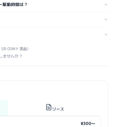
ッテリー駆動時間は？
N SR-03M-Y 美品）
しませんか？
リース
¥300〜