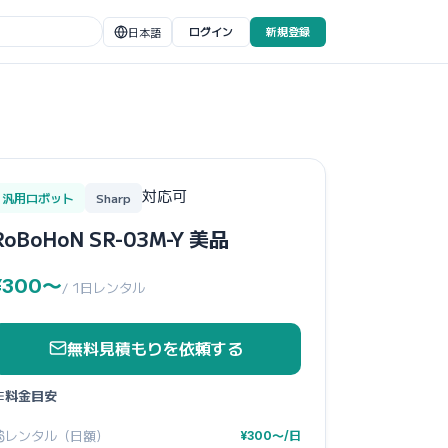
ログイン
新規登録
日本語
対応可
汎用ロボット
Sharp
RoBoHoN SR-03M-Y 美品
¥300〜
/ 1日レンタル
無料見積もりを依頼する
料金目安
レンタル（日額）
¥300〜/日