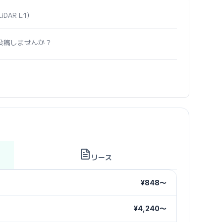
LiDAR L1）
投稿しませんか？
リース
¥848〜
¥4,240〜