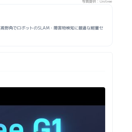
写真提供：Unitree
×90°の広視野角でロボットのSLAM・障害物検知に最適な軽量セ