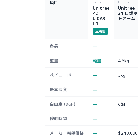
項目
Unitree
Unitree
Unitree
Unitree
4D
Z1 ロボッ
LiDAR
トアーム
L1
本機種
身長
—
—
重量
軽量
4.3kg
ペイロード
—
3kg
最高速度
—
—
自由度 (DoF)
—
6軸
稼働時間
—
—
メーカー希望価格
—
$240,000