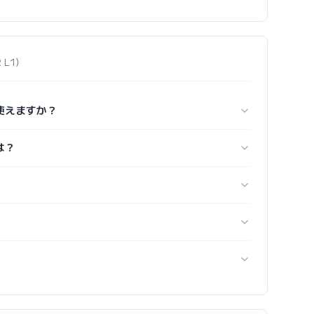
R L1）
何に使えますか？
格は？