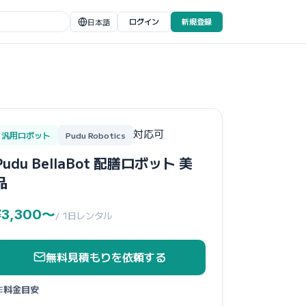
ログイン
新規登録
日本語
対応可
汎用ロボット
Pudu Robotics
Pudu BellaBot 配膳ロボット 美
品
¥3,300〜
/ 1日レンタル
無料見積もりを依頼する
料金目安