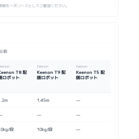
情報を一次ソースとしてご確認ください。
比較
Keenon
Keenon
Keenon
Keenon T8 配
Keenon T9 配
Keenon T5 配
膳ロボット
膳ロボット
膳ロボット
1.2m
1.45m
—
—
—
—
10kg/段
10kg/段
—