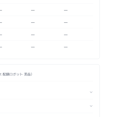
—
—
—
—
—
—
—
—
—
—
—
—
llaBot 配膳ロボット 美品）