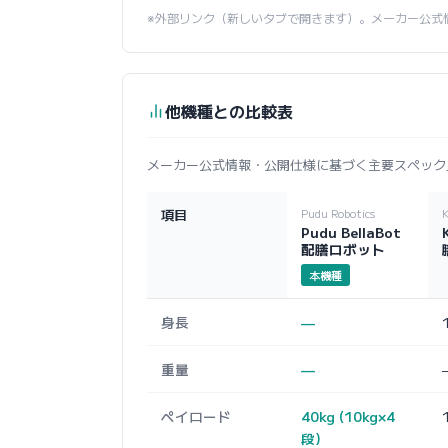
※外部リンク（新しいタブで開きます）。メーカー公式
他機種との比較表
メーカー公式情報・公開仕様に基づく主要スペック
項目
Pudu Robotics
Pudu BellaBot
配膳ロボット
本機種
身長
—
重量
—
ペイロード
40kg (10kg×4
段)