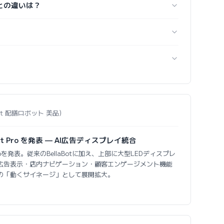
rvi との違いは？
llaBot 配膳ロボット 美品）
laBot Pro を発表 — AI広告ディスプレイ統合
Bot Proを発表。従来のBellaBotに加え、上部に大型LEDディスプレ
広告表示・店内ナビゲーション・顧客エンゲージメント機能
の「動くサイネージ」として展開拡大。