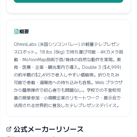
概要
OhmniLabs (米国シリコンバレー) の軽量テレプレゼン
スロボット。18 lbs (8kg) で持ち運び可能・4Kカメラ搭
載・MotionMap技術で首/身体の自然な動作を実現。教
育・医療・企業・観光案内で導入。Double 3 ($4,999)
の約半額の$2,495で参入しやすい価格帯。折りたたみ
可能で車載・遠隔地への持ち込みも容易。Web ブラウザ
から簡単操作で初心者でも問題なし。学校での不登校児
童の授業参加・小規模企業のリモートワーク・展示会で
活用される世界的に普及したテレプレゼンスデバイス。
公式メーカーリソース