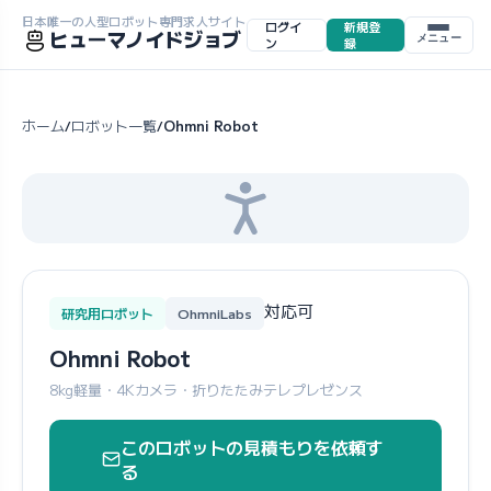
日本唯一の人型ロボット専門求人サイト
ログイ
新規登
ヒューマノイドジョブ
メニュー
ン
録
ホーム
ロボット一覧
Ohmni Robot
/
/
対応可
研究用ロボット
OhmniLabs
Ohmni Robot
8kg軽量・4Kカメラ・折りたたみテレプレゼンス
このロボットの見積もりを依頼す
る