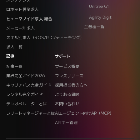
Unitree G1
ロボット営業求人
Agility Digit
ヒューマノイド求人 総合
全機種一覧
メーカー別求人
スキル別求人（ROS/PLC/ティーチング）
求人一覧
記事
サポート
記事一覧
サービス概要
業界完全ガイド2026
プレスリリース
キャリアパス完全ガイド
採用担当者の方へ
レンタル完全ガイド
よくある質問
テレオペレーターとは
お問い合わせ
フリートマネージャーとは
AIエージェント向けAPI (MCP)
APIキー管理