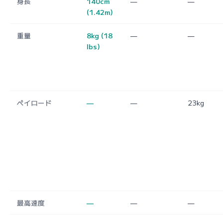
身長
140cm
—
—
(1.42m)
重量
8kg (18
—
—
lbs)
ペイロード
—
—
23kg
最高速度
—
—
—