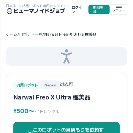
日本唯一の人型ロボット専門求人サイト
ログイ
新規登
ヒューマノイドジョブ
メニュー
ン
録
ホーム
ロボット一覧
Narwal Freo X Ultra 極美品
/
/
対応可
汎用ロボット
Narwal
Narwal Freo X Ultra 極美品
¥500〜
/ 1日レンタル
このロボットの見積もりを依頼す