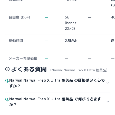
(8
自由度 (DoF)
—
66
—
4
(hands:
22×2)
稼働時間
—
2.5kWh
—
終
メーカー希望価格
—
—
—
—
よくある質問
（Narwal Narwal Freo X Ultra 極美品）
Q.
Narwal Narwal Freo X Ultra 極美品 の価格はいくらで
すか？
Q.
Narwal Narwal Freo X Ultra 極美品 で何ができます
か？