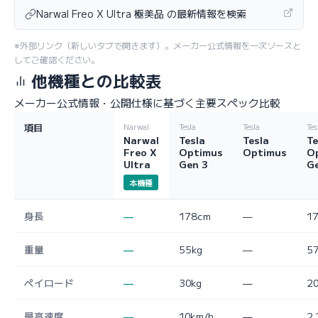
Narwal Freo X Ultra 極美品 の最新情報を検索
※外部リンク（新しいタブで開きます）。メーカー公式情報を一次ソースと
してご確認ください。
他機種との比較表
メーカー公式情報・公開仕様に基づく主要スペック比較
項目
Narwal
Tesla
Tesla
Tes
Narwal
Tesla
Tesla
Te
Freo X
Optimus
Optimus
O
Ultra
Gen 3
G
本機種
身長
—
178cm
—
1
重量
—
55kg
—
5
ペイロード
—
30kg
—
20
最高速度
—
10km/h
—
2.