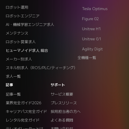
ロボット運用
Tesla Optimus
ロボットエンジニア
Figure 02
AI・機械学習エンジニア求人
Unitree H1
メンテナンス
Unitree G1
ロボット営業求人
Agility Digit
ヒューマノイド求人 総合
全機種一覧
メーカー別求人
スキル別求人（ROS/PLC/ティーチング）
求人一覧
記事
サポート
記事一覧
サービス概要
業界完全ガイド2026
プレスリリース
キャリアパス完全ガイド
採用担当者の方へ
レンタル完全ガイド
よくある質問
テレオペレーターとは
お問い合わせ