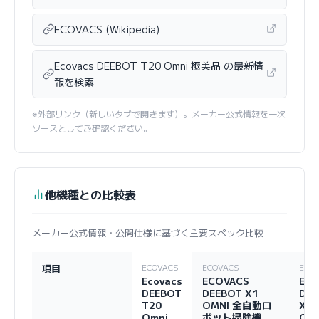
ECOVACS (Wikipedia)
Ecovacs DEEBOT T20 Omni 極美品 の最新情
報を検索
※外部リンク（新しいタブで開きます）。メーカー公式情報を一次
ソースとしてご確認ください。
他機種との比較表
メーカー公式情報・公開仕様に基づく主要スペック比較
項目
ECOVACS
ECOVACS
ECO
Ecovacs
ECOVACS
Eco
DEEBOT
DEEBOT X1
DEE
T20
OMNI 全自動ロ
X2
Omni
ボット掃除機
Omn