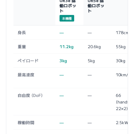
UR3e 協
UR5e 協
働ロボッ
働ロボッ
ト
ト
本機種
身長
—
—
178cm
重量
11.2kg
20.6kg
55kg
ペイロード
3kg
5kg
30kg
最高速度
—
—
10km/h
自由度 (DoF)
—
—
66
(hands:
22×2)
稼働時間
—
—
2.5kWh