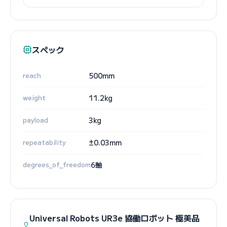
スペック
reach
500mm
weight
11.2kg
payload
3kg
repeatability
±0.03mm
degrees_of_freedom
6軸
Universal Robots UR3e 協働ロボット 極美品