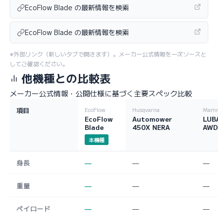
EcoFlow Blade の最新情報を検索
EcoFlow Blade の最新情報を検索
※外部リンク（新しいタブで開きます）。メーカー公式情報を一次ソースと
してご確認ください。
他機種との比較表
メーカー公式情報・公開仕様に基づく主要スペック比較
項目
EcoFlow
Husqvarna
Mamm
EcoFlow
Automower
LUB
Blade
450X NERA
AWD
本機種
身長
—
—
—
重量
—
—
—
ペイロード
—
—
—