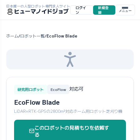
日本唯一の人型ロボット専門求人サイト
ログイ
新規登
ヒューマノイドジョブ
メニュー
ン
録
ホーム
ロボット一覧
EcoFlow Blade
/
/
対応可
研究用ロボット
EcoFlow
EcoFlow Blade
LiDAR+RTK-GPSの2800m²対応ホーム用ロボット芝刈り機
このロボットの見積もりを依頼す
る