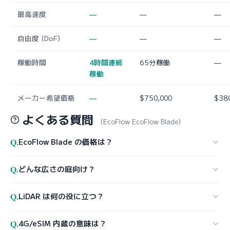
最高速度
—
—
—
自由度 (DoF)
—
—
—
稼働時間
4時間連続
65分稼働
—
稼働
メーカー希望価格
—
$750,000
$38
よくある質問
（EcoFlow EcoFlow Blade）
Q.
EcoFlow Blade の価格は？
Q.
どんな広さの庭向け？
Q.
LiDAR は何の役に立つ？
Q.
4G/eSIM 内蔵の意味は？