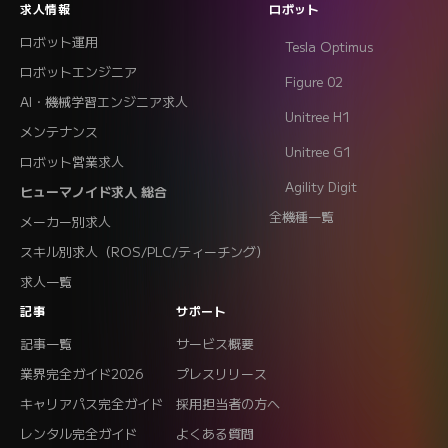
求人情報
ロボット
ロボット運用
Tesla Optimus
ロボットエンジニア
Figure 02
AI・機械学習エンジニア求人
Unitree H1
メンテナンス
Unitree G1
ロボット営業求人
Agility Digit
ヒューマノイド求人 総合
全機種一覧
メーカー別求人
スキル別求人（ROS/PLC/ティーチング）
求人一覧
記事
サポート
記事一覧
サービス概要
業界完全ガイド2026
プレスリリース
キャリアパス完全ガイド
採用担当者の方へ
レンタル完全ガイド
よくある質問