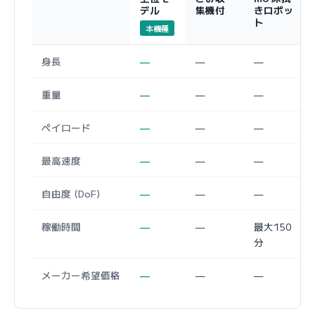
デル
集機付
きロボッ
ト
本機種
身長
—
—
—
重量
—
—
—
ペイロード
—
—
—
最高速度
—
—
—
自由度 (DoF)
—
—
—
稼働時間
—
—
最大150
分
メーカー希望価格
—
—
—