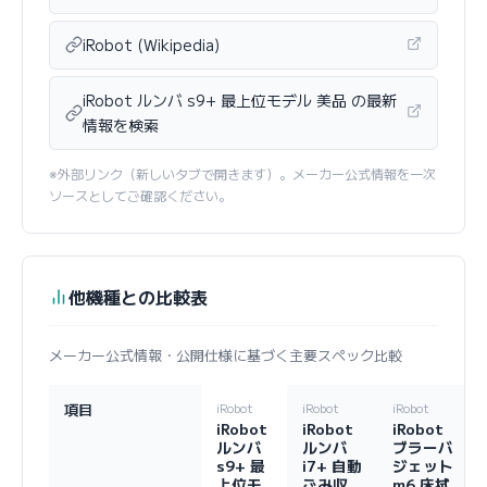
iRobot (Wikipedia)
iRobot ルンバ s9+ 最上位モデル 美品 の最新
情報を検索
※外部リンク（新しいタブで開きます）。メーカー公式情報を一次
ソースとしてご確認ください。
他機種との比較表
メーカー公式情報・公開仕様に基づく主要スペック比較
項目
iRobot
iRobot
iRobot
iRobot
iRobot
iRobot
ルンバ
ルンバ
ブラーバ
s9+ 最
i7+ 自動
ジェット
上位モ
ごみ収
m6 床拭