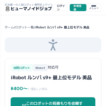
日本唯一の人型ロボット専門求人サイト
ログイ
新規登
ヒューマノイドジョブ
メニュー
ン
録
ホーム
ロボット一覧
iRobot ルンバ s9+ 最上位モデル 美品
/
/
対応可
汎用ロボット
iRobot
iRobot ルンバ s9+ 最上位モデル 美品
¥400〜
/ 1日レンタル
このロボットの見積もりを依頼す