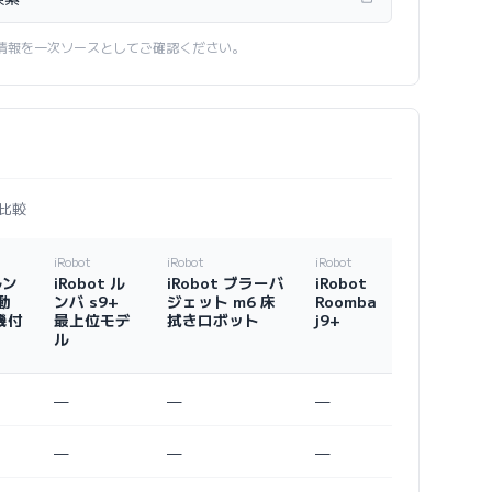
情報を一次ソースとしてご確認ください。
比較
iRobot
iRobot
iRobot
ルン
iRobot ル
iRobot ブラーバ
iRobot
自動
ンバ s9+
ジェット m6 床
Roomba
機付
最上位モデ
拭きロボット
j9+
ル
—
—
—
—
—
—