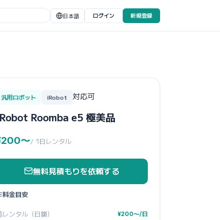
ログイン
新規登録
日本語
対応可
汎用ロボット
iRobot
iRobot Roomba e5 極美品
¥200〜
/ 1日レンタル
無料見積もりを依頼する
料金目安
レンタル（日額）
¥200〜/日