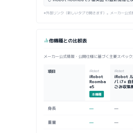
※外部リンク（新しいタブで開きます）。メーカー公式
他機種との比較表
メーカー公式情報・公開仕様に基づく主要スペック
項目
iRobot
iRobot
iRobot
iRobot 
Roomba
バ i7+ 
e5
ごみ収集
本機種
身長
—
—
重量
—
—