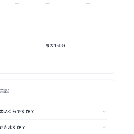
—
—
—
—
—
—
—
—
—
—
最大150分
—
—
—
—
5 極美品）
 の価格はいくらですか？
で何ができますか？