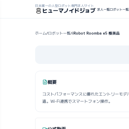
日本唯一の人型ロボット専門求人サイト
ヒューマノイドジョブ
求人一覧
ロボット一覧
ホーム
ロボット一覧
iRobot Roomba e5 極美品
/
/
概要
コストパフォーマンスに優れたエントリーモデ
適。Wi-Fi連携でスマートフォン操作。
公式動画