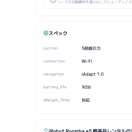
リースは初期費用を最小化してヒューマノイド
スペック
suction
5倍吸引力
connection
Wi-Fi
navigation
iAdapt 1.0
battery_life
90分
allergen_filter
対応
iRobot Roomba e5 極美品レンタ