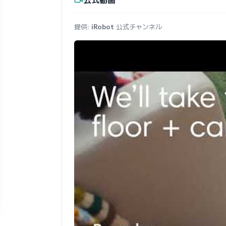
提供:
iRobot
公式チャンネル