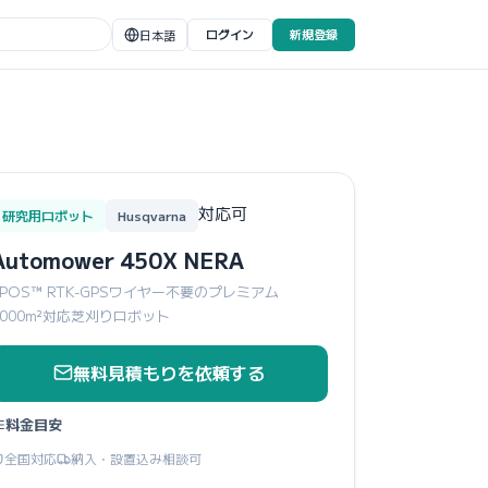
ログイン
新規登録
日本語
対応可
研究用ロボット
Husqvarna
Automower 450X NERA
EPOS™ RTK-GPSワイヤー不要のプレミアム
5000m²対応芝刈りロボット
無料見積もりを依頼する
料金目安
全国対応
納入・設置込み相談可