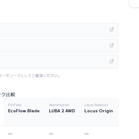
を一次ソースとしてご確認ください。
ック比較
EcoFlow
Mammotion
Locus Robotics
EcoFlow Blade
LUBA 2 AWD
Locus Origin
—
—
—