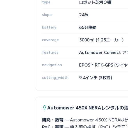
type
ロボット芝刈り機
slope
24%
battery
65分稼働
coverage
5000m² (1.25エーカー)
features
Automower Conne
navigation
EPOS™ RTK-GPS (ワイ
cutting_width
9.4インチ (3枚刃)
Automower 450X NERAレンタル
研究・教育
— Automower 450X N
PoC・実証
— 導入前の検証（PoC）やデ