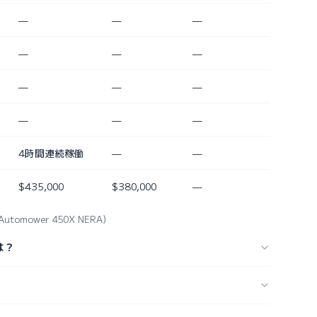
—
—
—
—
—
—
—
—
—
—
—
—
4時間連続稼働
—
—
$435,000
$380,000
—
 Automower 450X NERA）
格は？