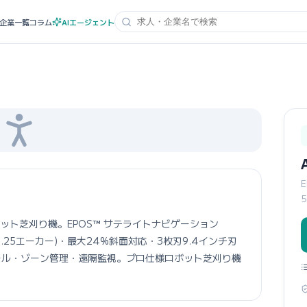
企業一覧
コラム
AIエージェント
・ロボット芝刈り機。EPOS™ サテライトナビゲーション
(約1.25エーカー)・最大24%斜面対応・3枚刃9.4インチ刃
スケジュール・ゾーン管理・遠隔監視。プロ仕様ロボット芝刈り機