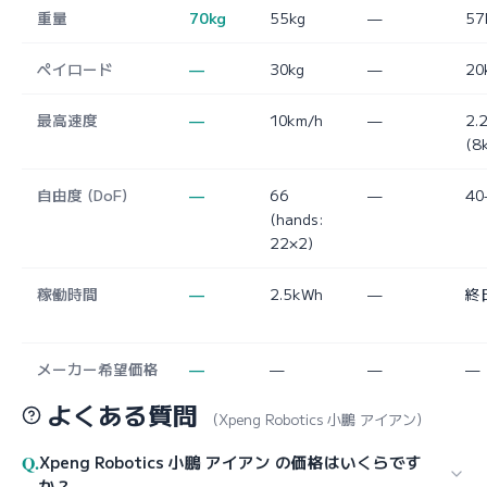
重量
70kg
55kg
—
57
ペイロード
—
30kg
—
20
最高速度
—
10km/h
—
2.
(8
自由度 (DoF)
—
66
—
40
(hands:
22×2)
稼働時間
—
2.5kWh
—
終
メーカー希望価格
—
—
—
—
よくある質問
（Xpeng Robotics 小鵬 アイアン）
Q.
Xpeng Robotics 小鵬 アイアン の価格はいくらです
か？