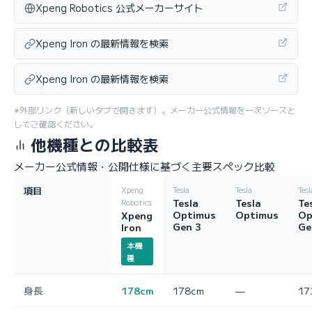
Xpeng Robotics 公式メーカーサイト
Xpeng Iron の最新情報を検索
Xpeng Iron の最新情報を検索
※外部リンク（新しいタブで開きます）。メーカー公式情報を一次ソースと
してご確認ください。
他機種との比較表
メーカー公式情報・公開仕様に基づく主要スペック比較
項目
Xpeng
Tesla
Tesla
Tesl
Tesla
Tesla
Te
Robotics
Optimus
Optimus
Op
Xpeng
Gen 3
Ge
Iron
本機
種
身長
178cm
178cm
—
17