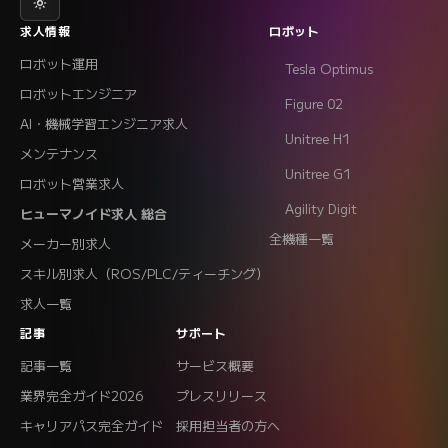
求人情報
ロボット
ロボット運用
Tesla Optimus
ロボットエンジニア
Figure 02
AI・機械学習エンジニア求人
Unitree H1
メンテナンス
Unitree G1
ロボット営業求人
Agility Digit
ヒューマノイド求人 総合
全機種一覧
メーカー別求人
スキル別求人（ROS/PLC/ティーチング）
求人一覧
記事
サポート
記事一覧
サービス概要
業界完全ガイド2026
プレスリリース
キャリアパス完全ガイド
採用担当者の方へ