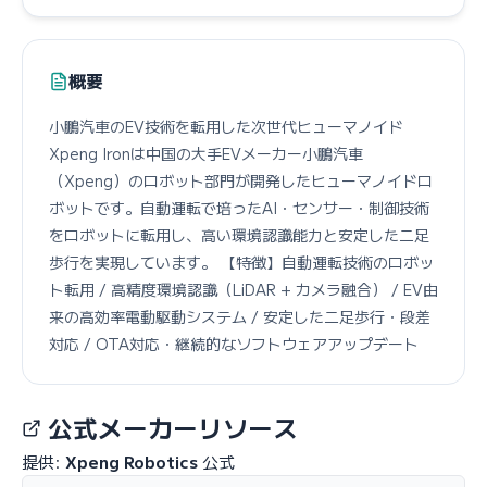
概要
小鵬汽車のEV技術を転用した次世代ヒューマノイド
Xpeng Ironは中国の大手EVメーカー小鵬汽車
（Xpeng）のロボット部門が開発したヒューマノイドロ
ボットです。自動運転で培ったAI・センサー・制御技術
をロボットに転用し、高い環境認識能力と安定した二足
歩行を実現しています。 【特徴】自動運転技術のロボッ
ト転用 / 高精度環境認識（LiDAR + カメラ融合） / EV由
来の高効率電動駆動システム / 安定した二足歩行・段差
対応 / OTA対応・継続的なソフトウェアアップデート
公式メーカーリソース
提供:
Xpeng Robotics
公式