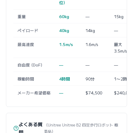
位)
重量
60kg
—
15kg
ペイロード
40kg
14kg
—
最高速度
1.5m/s
1.6m/s
最大
3.5m/s
自由度 (DoF)
—
—
—
稼働時間
4時間
90分
1〜2時間
メーカー希望価格
—
$74,500
$240,000
よくある質
（Unitree Unitree B2 四足歩行ロボット 極
問
美品）