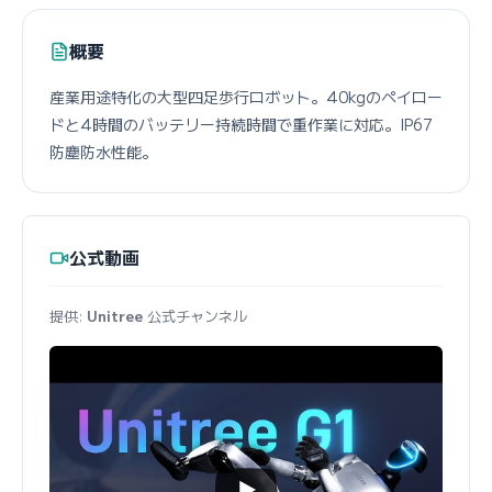
概要
産業用途特化の大型四足歩行ロボット。40kgのペイロー
ドと4時間のバッテリー持続時間で重作業に対応。IP67
防塵防水性能。
公式動画
提供:
Unitree
公式チャンネル