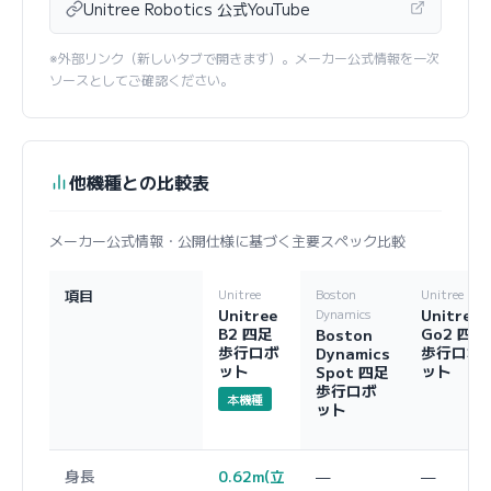
Unitree Robotics 公式YouTube
※外部リンク（新しいタブで開きます）。メーカー公式情報を一次
ソースとしてご確認ください。
他機種との比較表
メーカー公式情報・公開仕様に基づく主要スペック比較
項目
Unitree
Boston
Unitree
Unitree
Unitree
Dynamics
B2 四足
Go2 四足
Boston
歩行ロボ
歩行ロボ
Dynamics
ット
ット
Spot 四足
歩行ロボ
本機種
ット
身長
0.62m(立
—
—