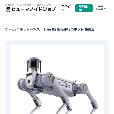
日本唯一の人型ロボット専門求人サイト
ログイ
新規登
ヒューマノイドジョブ
メニュー
ン
録
ホーム
ロボット一覧
Unitree B2 四足歩行ロボット 極美品
/
/