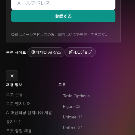
登録する
登録はメールアドレスのみ。配信はいつでも停止できます。
피지컬 AI 잡스
FDEジョブ
관련 사이트
채용 정보
로봇
로봇 운용
Tesla Optimus
로봇 엔지니어
Figure 02
AI·머신러닝 엔지니어 채용
Unitree H1
유지보수
Unitree G1
로봇 영업 채용