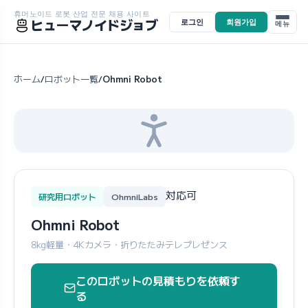
휴머노이드 로봇 산업 전문 채용 사이트
ヒューマノイドジョブ
로그인
회원가입
메뉴
ホーム
ロボット一覧
Ohmni Robot
/
/
対応可
研究用ロボット
OhmniLabs
Ohmni Robot
8kg軽量・4Kカメラ・折りたたみテレプレゼンス
このロボットの見積もりを依頼す
る