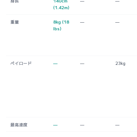
身長
140cm
—
—
(1.42m)
重量
8kg (18
—
—
lbs)
ペイロード
—
—
23kg
最高速度
—
—
—