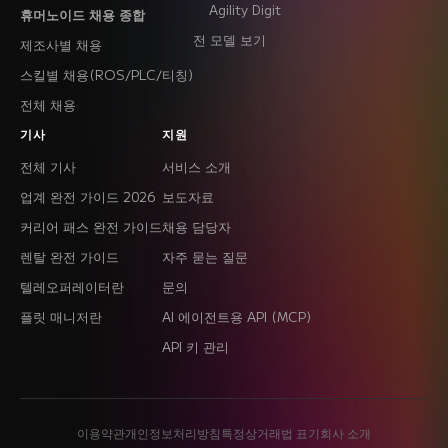
Agility Digit
휴머노이드 채용 종합
전 모델 보기
제조사별 채용
스킬별 채용(ROS/PLC/티칭)
전체 채용
기사
지원
전체 기사
서비스 소개
업계 완전 가이드 2026
보도자료
커리어 패스 완전 가이드
채용 담당자
렌탈 완전 가이드
자주 묻는 질문
텔레오퍼레이터란
문의
플릿 매니저란
AI 에이전트용 API (MCP)
API 키 관리
이용약관
개인정보처리방침
특정상거래법 표기
회사 소개