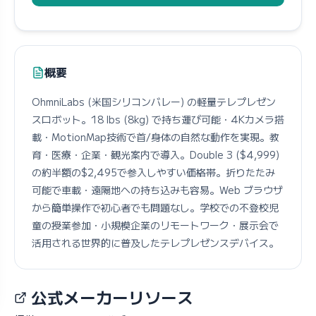
概要
OhmniLabs (米国シリコンバレー) の軽量テレプレゼン
スロボット。18 lbs (8kg) で持ち運び可能・4Kカメラ搭
載・MotionMap技術で首/身体の自然な動作を実現。教
育・医療・企業・観光案内で導入。Double 3 ($4,999)
の約半額の$2,495で参入しやすい価格帯。折りたたみ
可能で車載・遠隔地への持ち込みも容易。Web ブラウザ
から簡単操作で初心者でも問題なし。学校での不登校児
童の授業参加・小規模企業のリモートワーク・展示会で
活用される世界的に普及したテレプレゼンスデバイス。
公式メーカーリソース