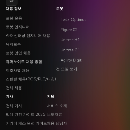
채용 정보
로봇
로봇 운용
Tesla Optimus
로봇 엔지니어
Figure 02
AI·머신러닝 엔지니어 채용
Unitree H1
유지보수
Unitree G1
로봇 영업 채용
Agility Digit
휴머노이드 채용 종합
전 모델 보기
제조사별 채용
스킬별 채용(ROS/PLC/티칭)
전체 채용
기사
지원
전체 기사
서비스 소개
업계 완전 가이드 2026
보도자료
커리어 패스 완전 가이드
채용 담당자