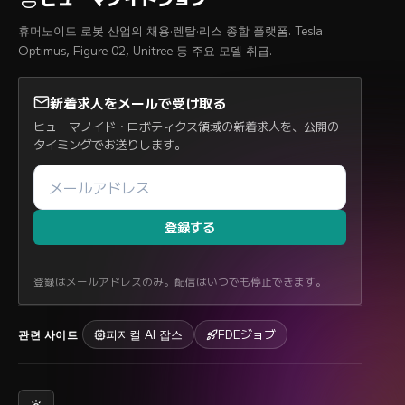
휴머노이드 로봇 산업의 채용·렌탈·리스 종합 플랫폼. Tesla
Optimus, Figure 02, Unitree 등 주요 모델 취급.
新着求人をメールで受け取る
ヒューマノイド・ロボティクス領域の新着求人を、公開の
タイミングでお送りします。
登録する
登録はメールアドレスのみ。配信はいつでも停止できます。
피지컬 AI 잡스
FDEジョブ
관련 사이트