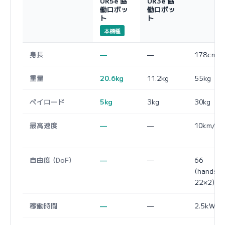
UR5e 協
UR3e 協
働ロボッ
働ロボッ
ト
ト
本機種
身長
—
—
178cm
重量
20.6kg
11.2kg
55kg
ペイロード
5kg
3kg
30kg
最高速度
—
—
10km/h
自由度 (DoF)
—
—
66
(hands:
22×2)
稼働時間
—
—
2.5kWh