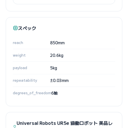
スペック
reach
850mm
weight
20.6kg
payload
5kg
repeatability
±0.03mm
degrees_of_freedom
6軸
Universal Robots UR5e 協働ロボット 美品レ