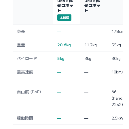
UR5e 協
UR3e 協
働ロボッ
働ロボッ
ト
ト
本機種
身長
—
—
178cm
重量
20.6kg
11.2kg
55kg
ペイロード
5kg
3kg
30kg
最高速度
—
—
10km/h
自由度 (DoF)
—
—
66
(hands:
22×2)
稼働時間
—
—
2.5kWh