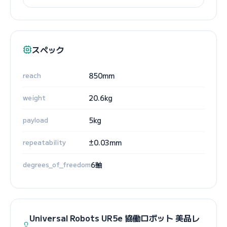
スペック
reach
850mm
weight
20.6kg
payload
5kg
repeatability
±0.03mm
degrees_of_freedom
6軸
Universal Robots UR5e 協働ロボット 美品レ