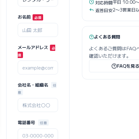
平日 10:00〜
対応時間
2〜3営業日
返答目安
お名前
よくある質問
メールアドレス
よくあるご質問はFAQ
確認いただけます。
FAQを見
会社名・組織名
任
意
電話番号
任意