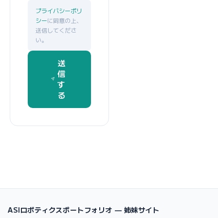
プライバシーポリ
シー
に同意の上、
送信してくださ
い。
送
信
す
る
ASIロボティクスポートフォリオ — 姉妹サイト