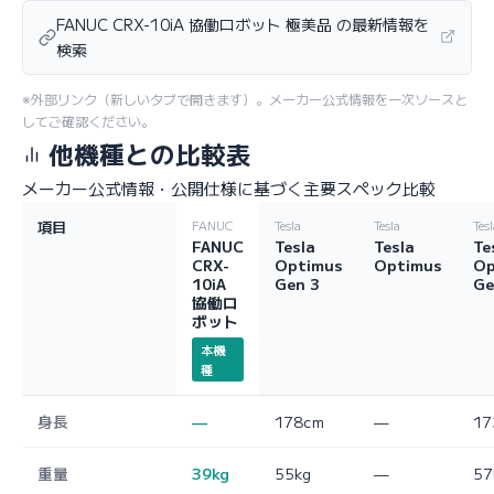
FANUC CRX-10iA 協働ロボット 極美品 の最新情報を
検索
※外部リンク（新しいタブで開きます）。メーカー公式情報を一次ソースと
してご確認ください。
他機種との比較表
メーカー公式情報・公開仕様に基づく主要スペック比較
項目
FANUC
Tesla
Tesla
Tes
FANUC
Tesla
Tesla
Te
CRX-
Optimus
Optimus
Op
10iA
Gen 3
Ge
協働ロ
ボット
本機
種
身長
—
178cm
—
17
重量
39kg
55kg
—
57