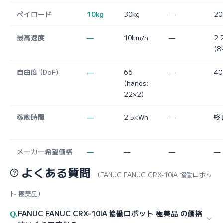
ペイロード
10kg
30kg
—
20
最高速度
—
10km/h
—
2.
(8
自由度 (DoF)
—
66
—
40
(hands:
22×2)
稼働時間
—
2.5kWh
—
終
メーカー希望価格
—
—
—
—
よくある質問
（FANUC FANUC CRX-10iA 協働ロボッ
ト 極美品）
Q.
FANUC FANUC CRX-10iA 協働ロボット 極美品 の価格