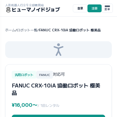
人形机器人行业专业招聘网站
ヒューマノイドジョブ
登录
注册
菜单
ホーム
ロボット一覧
FANUC CRX-10iA 協働ロボット 極美品
/
/
対応可
汎用ロボット
FANUC
FANUC CRX-10iA 協働ロボット 極美
品
¥16,000〜
/ 1日レンタル