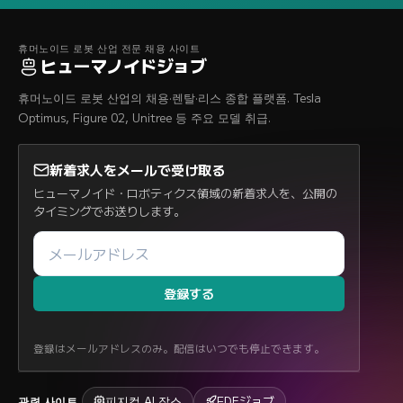
휴머노이드 로봇 산업 전문 채용 사이트
ヒューマノイドジョブ
휴머노이드 로봇 산업의 채용·렌탈·리스 종합 플랫폼. Tesla
Optimus, Figure 02, Unitree 등 주요 모델 취급.
新着求人をメールで受け取る
ヒューマノイド・ロボティクス領域の新着求人を、公開の
タイミングでお送りします。
登録する
登録はメールアドレスのみ。配信はいつでも停止できます。
피지컬 AI 잡스
FDEジョブ
관련 사이트