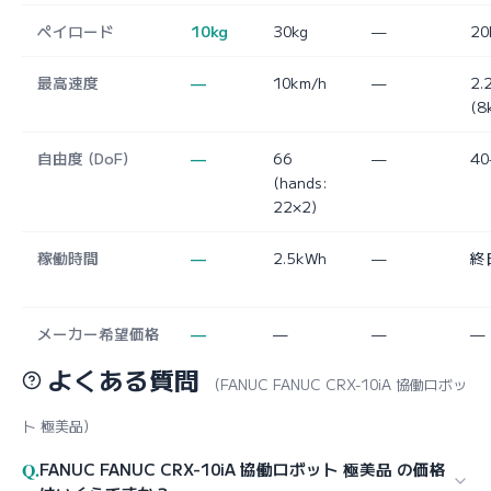
ペイロード
10kg
30kg
—
20
最高速度
—
10km/h
—
2.
(8
自由度 (DoF)
—
66
—
40
(hands:
22×2)
稼働時間
—
2.5kWh
—
終
メーカー希望価格
—
—
—
—
よくある質問
（FANUC FANUC CRX-10iA 協働ロボッ
ト 極美品）
Q.
FANUC FANUC CRX-10iA 協働ロボット 極美品 の価格