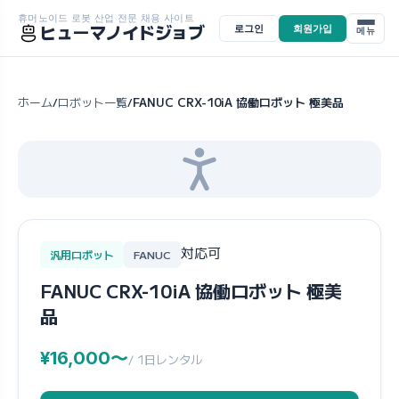
휴머노이드 로봇 산업 전문 채용 사이트
ヒューマノイドジョブ
로그인
회원가입
메뉴
ホーム
ロボット一覧
FANUC CRX-10iA 協働ロボット 極美品
/
/
対応可
汎用ロボット
FANUC
FANUC CRX-10iA 協働ロボット 極美
品
¥16,000〜
/ 1日レンタル