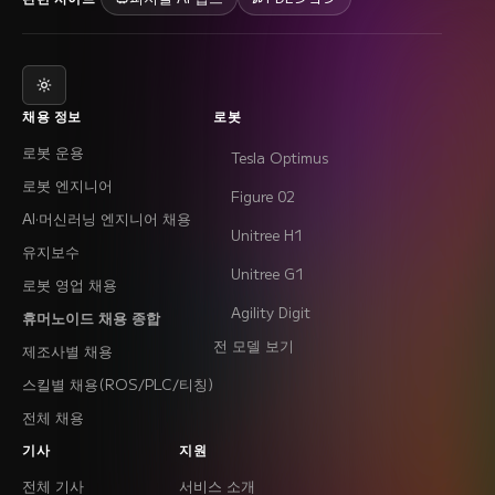
채용 정보
로봇
로봇 운용
Tesla Optimus
로봇 엔지니어
Figure 02
AI·머신러닝 엔지니어 채용
Unitree H1
유지보수
Unitree G1
로봇 영업 채용
Agility Digit
휴머노이드 채용 종합
전 모델 보기
제조사별 채용
스킬별 채용(ROS/PLC/티칭)
전체 채용
기사
지원
전체 기사
서비스 소개