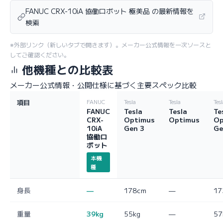
FANUC CRX-10iA 協働ロボット 極美品 の最新情報を
検索
※外部リンク（新しいタブで開きます）。メーカー公式情報を一次ソースと
してご確認ください。
他機種との比較表
メーカー公式情報・公開仕様に基づく主要スペック比較
項目
FANUC
Tesla
Tesla
Tes
FANUC
Tesla
Tesla
Te
CRX-
Optimus
Optimus
Op
10iA
Gen 3
Ge
協働ロ
ボット
本機
種
身長
—
178cm
—
17
重量
39kg
55kg
—
57