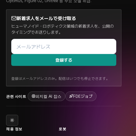
Optimus, Figure 02, Unitree 등 주요 모델 취급.
新着求人をメールで受け取る
ヒューマノイド・ロボティクス領域の新着求人を、公開の
タイミングでお送りします。
登録する
登録はメールアドレスのみ。配信はいつでも停止できます。
피지컬 AI 잡스
FDEジョブ
관련 사이트
채용 정보
로봇