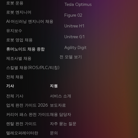
로봇 운용
Tesla Optimus
로봇 엔지니어
Figure 02
AI·머신러닝 엔지니어 채용
Unitree H1
유지보수
Unitree G1
로봇 영업 채용
Agility Digit
휴머노이드 채용 종합
전 모델 보기
제조사별 채용
스킬별 채용(ROS/PLC/티칭)
전체 채용
기사
지원
전체 기사
서비스 소개
업계 완전 가이드 2026
보도자료
커리어 패스 완전 가이드
채용 담당자
렌탈 완전 가이드
자주 묻는 질문
텔레오퍼레이터란
문의