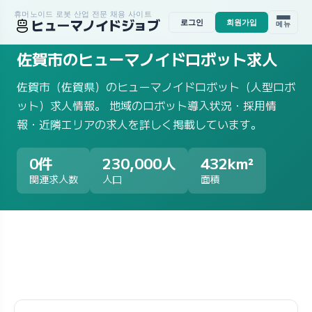
휴머노이드 로봇 산업 전문 채용 사이트
ヒューマノイドジョブ
로그인
회원가입
메뉴
ホーム
/
求人一覧
/
地域から探す
/
佐賀県
/
佐賀市
佐賀市のヒューマノイドロボット求人
佐賀市（佐賀県）のヒューマノイドロボット（人型ロボ
ット）求人情報。 地域のロボット導入状況・採用情
報・近隣エリアの求人を詳しく掲載しています。
0件
230,000人
432km²
関連求人数
人口
面積