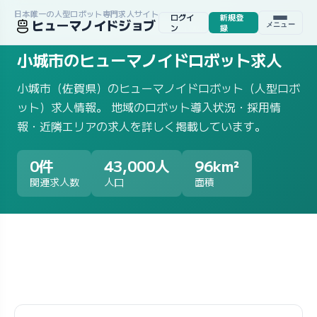
日本唯一の人型ロボット専門求人サイト
ログイ
新規登
ヒューマノイドジョブ
メニュー
ホーム
/
求人一覧
/
地域から探す
/
佐賀県
/
小城市
ン
録
小城市のヒューマノイドロボット求人
小城市（佐賀県）のヒューマノイドロボット（人型ロボ
ット）求人情報。 地域のロボット導入状況・採用情
報・近隣エリアの求人を詳しく掲載しています。
0件
43,000人
96km²
関連求人数
人口
面積