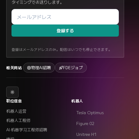
タイミングでお送りします。
登録する
登録はメールアドレスのみ。配信はいつでも停止できます。
物理AI招聘
FDEジョブ
相关网站
职位信息
机器人
机器人运营
Tesla Optimus
机器人工程师
Figure 02
AI·机器学习工程师招聘
Unitree H1
维护