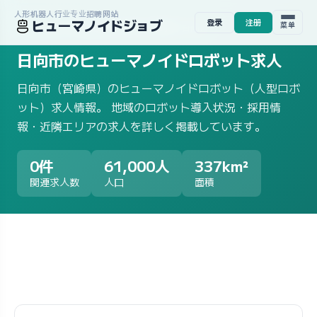
人形机器人行业专业招聘网站
ヒューマノイドジョブ
登录
注册
ホーム
/
求人一覧
/
地域から探す
/
宮崎県
/
日向市
菜单
日向市のヒューマノイドロボット求人
日向市（宮崎県）のヒューマノイドロボット（人型ロボ
ット）求人情報。 地域のロボット導入状況・採用情
報・近隣エリアの求人を詳しく掲載しています。
0件
61,000人
337km²
関連求人数
人口
面積