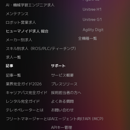
AI・機械学習エンジニア求人
Unitree H1
メンテナンス
Unitree G1
ロボット営業求人
Agility Digit
ヒューマノイド求人 総合
全機種一覧
メーカー別求人
スキル別求人（ROS/PLC/ティーチング）
求人一覧
記事
サポート
記事一覧
サービス概要
業界完全ガイド2026
プレスリリース
キャリアパス完全ガイド
採用担当者の方へ
レンタル完全ガイド
よくある質問
テレオペレーターとは
お問い合わせ
フリートマネージャーとは
AIエージェント向けAPI (MCP)
APIキー管理