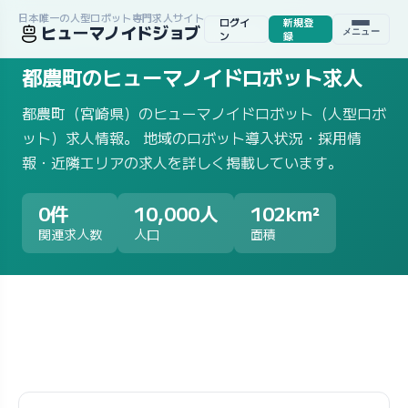
日本唯一の人型ロボット専門求人サイト
ログイ
新規登
ヒューマノイドジョブ
メニュー
ホーム
/
求人一覧
/
地域から探す
/
宮崎県
/
都農町
ン
録
都農町のヒューマノイドロボット求人
都農町（宮崎県）のヒューマノイドロボット（人型ロボ
ット）求人情報。 地域のロボット導入状況・採用情
報・近隣エリアの求人を詳しく掲載しています。
0件
10,000人
102km²
関連求人数
人口
面積