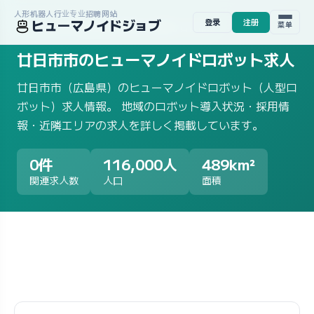
人形机器人行业专业招聘网站
ヒューマノイドジョブ
登录
注册
ホーム
/
求人一覧
/
地域から探す
/
広島県
/
廿日市市
菜单
廿日市市のヒューマノイドロボット求人
廿日市市（広島県）のヒューマノイドロボット（人型ロ
ボット）求人情報。 地域のロボット導入状況・採用情
報・近隣エリアの求人を詳しく掲載しています。
0件
116,000人
489km²
関連求人数
人口
面積