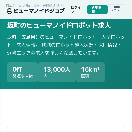
日本唯一の人型ロボット専門求人サイト
ログイ
新規登
ヒューマノイドジョブ
メニュー
ホーム
/
求人一覧
/
地域から探す
/
広島県
/
坂町
ン
録
坂町のヒューマノイドロボット求人
坂町（広島県）のヒューマノイドロボット（人型ロボッ
ト）求人情報。 地域のロボット導入状況・採用情報・
近隣エリアの求人を詳しく掲載しています。
0件
13,000人
16km²
関連求人数
人口
面積