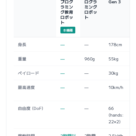
プログ
ログラ
Gen 3
ラミン
ミング
グ教育
ロボッ
ロボッ
ト
ト
本機種
身長
—
—
178cm
重量
—
960g
55kg
ペイロード
—
—
30kg
最高速度
—
—
10km/h
自由度 (DoF)
—
—
66
(hands:
22×2)
稼働時間
2時間以
2時間
2.5kWh