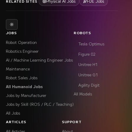
Physical AI Jobs
FDE Jobs
RELATED SITES
JOBS
ROBOTS
Robot Operation
Tesla Optimus
Robotics Engineer
Figure 02
AI / Machine Learning Engineer Jobs
Unitree H1
Maintenance
Unitree G1
Robot Sales Jobs
Agility Digit
All Humanoid Jobs
All Models
Jobs by Manufacturer
Jobs by Skill (ROS / PLC / Teaching)
All Jobs
ARTICLES
SUPPORT
All Articles
About