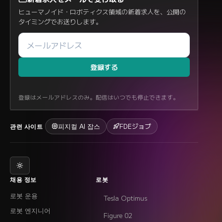
ヒューマノイド・ロボティクス領域の新着求人を、公開の
タイミングでお送りします。
登録する
登録はメールアドレスのみ。配信はいつでも停止できます。
피지컬 AI 잡스
FDEジョブ
관련 사이트
채용 정보
로봇
로봇 운용
Tesla Optimus
로봇 엔지니어
Figure 02