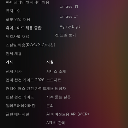
AI·머신러닝 엔지니어 채용
Unitree H1
유지보수
Unitree G1
로봇 영업 채용
Agility Digit
휴머노이드 채용 종합
전 모델 보기
제조사별 채용
스킬별 채용(ROS/PLC/티칭)
전체 채용
기사
지원
전체 기사
서비스 소개
업계 완전 가이드 2026
보도자료
커리어 패스 완전 가이드
채용 담당자
렌탈 완전 가이드
자주 묻는 질문
텔레오퍼레이터란
문의
플릿 매니저란
AI 에이전트용 API (MCP)
API 키 관리