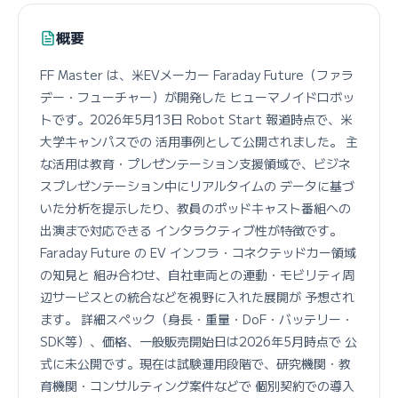
概要
FF Master は、米EVメーカー Faraday Future（ファラ
デー・フューチャー）が開発した ヒューマノイドロボッ
トです。2026年5月13日 Robot Start 報道時点で、米
大学キャンパスでの 活用事例として公開されました。 主
な活用は教育・プレゼンテーション支援領域で、ビジネ
スプレゼンテーション中にリアルタイムの データに基づ
いた分析を提示したり、教員のポッドキャスト番組への
出演まで対応できる インタラクティブ性が特徴です。
Faraday Future の EV インフラ・コネクテッドカー領域
の知見と 組み合わせ、自社車両との連動・モビリティ周
辺サービスとの統合などを視野に入れた展開が 予想され
ます。 詳細スペック（身長・重量・DoF・バッテリー・
SDK等）、価格、一般販売開始日は2026年5月時点で 公
式に未公開です。現在は試験運用段階で、研究機関・教
育機関・コンサルティング案件などで 個別契約での導入