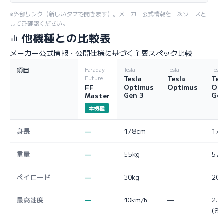
※外部リンク（新しいタブで開きます）。メーカー公式情報を一次ソースと
してご確認ください。
他機種との比較表
メーカー公式情報・公開仕様に基づく主要スペック比較
項目
Faraday
Tesla
Tesla
Te
Tesla
Tesla
T
Future
Optimus
Optimus
O
FF
Gen 3
G
Master
本機種
身長
—
178cm
—
1
重量
—
55kg
—
5
ペイロード
—
30kg
—
2
最高速度
—
10km/h
—
2
(