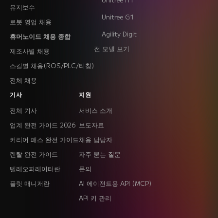
유지보수
Unitree G1
로봇 영업 채용
Agility Digit
휴머노이드 채용 종합
전 모델 보기
제조사별 채용
스킬별 채용(ROS/PLC/티칭)
전체 채용
기사
지원
전체 기사
서비스 소개
업계 완전 가이드 2026
보도자료
커리어 패스 완전 가이드
채용 담당자
렌탈 완전 가이드
자주 묻는 질문
텔레오퍼레이터란
문의
플릿 매니저란
AI 에이전트용 API (MCP)
API 키 관리