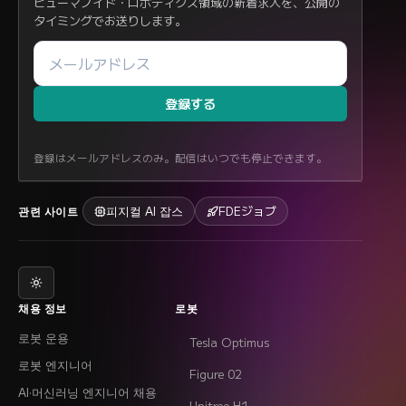
ヒューマノイド・ロボティクス領域の新着求人を、公開の
タイミングでお送りします。
登録する
登録はメールアドレスのみ。配信はいつでも停止できます。
피지컬 AI 잡스
FDEジョブ
관련 사이트
채용 정보
로봇
로봇 운용
Tesla Optimus
로봇 엔지니어
Figure 02
AI·머신러닝 엔지니어 채용
Unitree H1