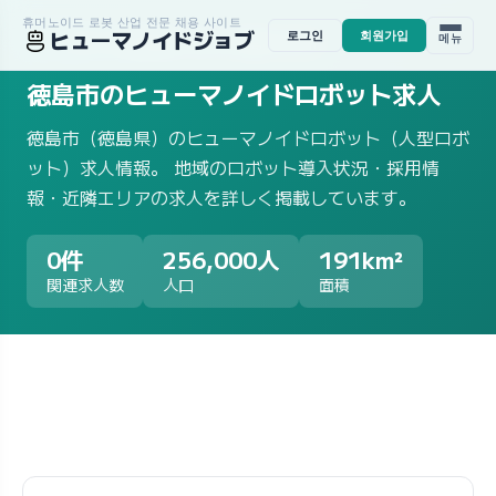
휴머노이드 로봇 산업 전문 채용 사이트
ヒューマノイドジョブ
로그인
회원가입
메뉴
ホーム
/
求人一覧
/
地域から探す
/
徳島県
/
徳島市
徳島市のヒューマノイドロボット求人
徳島市（徳島県）のヒューマノイドロボット（人型ロボ
ット）求人情報。 地域のロボット導入状況・採用情
報・近隣エリアの求人を詳しく掲載しています。
0件
256,000人
191km²
関連求人数
人口
面積