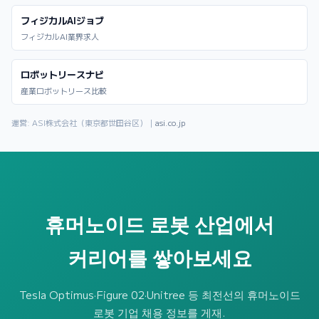
フィジカルAIジョブ
フィジカルAI業界求人
ロボットリースナビ
産業ロボットリース比較
運営: ASI株式会社（東京都世田谷区）｜
asi.co.jp
휴머노이드 로봇 산업에서
커리어를 쌓아보세요
Tesla Optimus·Figure 02·Unitree 등 최전선의 휴머노이드
로봇 기업 채용 정보를 게재.