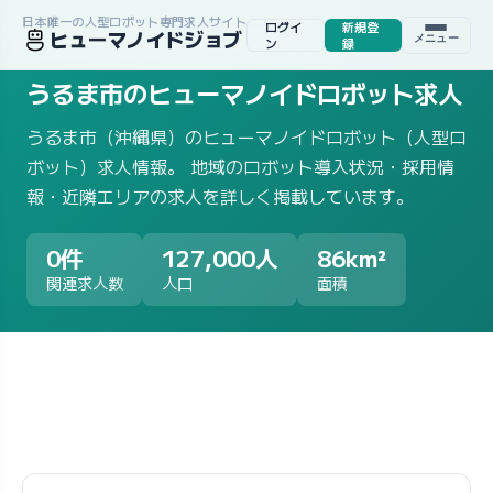
日本唯一の人型ロボット専門求人サイト
ログイ
新規登
ヒューマノイドジョブ
メニュー
ホーム
/
求人一覧
/
地域から探す
/
沖縄県
/
うるま市
ン
録
うるま市のヒューマノイドロボット求人
うるま市（沖縄県）のヒューマノイドロボット（人型ロ
ボット）求人情報。 地域のロボット導入状況・採用情
報・近隣エリアの求人を詳しく掲載しています。
0件
127,000人
86km²
関連求人数
人口
面積