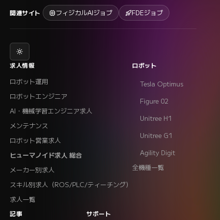
フィジカルAIジョブ
FDEジョブ
関連サイト
求人情報
ロボット
ロボット運用
Tesla Optimus
ロボットエンジニア
Figure 02
AI・機械学習エンジニア求人
Unitree H1
メンテナンス
Unitree G1
ロボット営業求人
Agility Digit
ヒューマノイド求人 総合
全機種一覧
メーカー別求人
スキル別求人（ROS/PLC/ティーチング）
求人一覧
記事
サポート