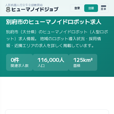
人形机器人行业专业招聘网站
ヒューマノイドジョブ
登录
注册
ホーム
/
求人一覧
/
地域から探す
/
大分県
/
別府市
菜单
別府市のヒューマノイドロボット求人
別府市（大分県）のヒューマノイドロボット（人型ロボ
ット）求人情報。 地域のロボット導入状況・採用情
報・近隣エリアの求人を詳しく掲載しています。
0件
116,000人
125km²
関連求人数
人口
面積