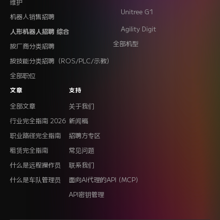
维护
Unitree G1
机器人销售招聘
Agility Digit
人形机器人招聘 综合
全部机型
按厂商分类招聘
按技能分类招聘（ROS/PLC/示教）
全部职位
文章
支持
全部文章
关于我们
行业完全指南 2026
新闻稿
职业路径完全指南
招聘方专区
租赁完全指南
常见问题
什么是远程操作员
联系我们
什么是车队管理员
面向AI代理的API (MCP)
API密钥管理