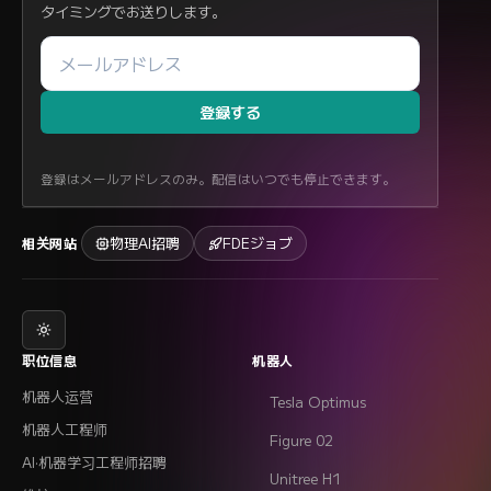
タイミングでお送りします。
登録する
登録はメールアドレスのみ。配信はいつでも停止できます。
物理AI招聘
FDEジョブ
相关网站
职位信息
机器人
机器人运营
Tesla Optimus
机器人工程师
Figure 02
AI·机器学习工程师招聘
Unitree H1