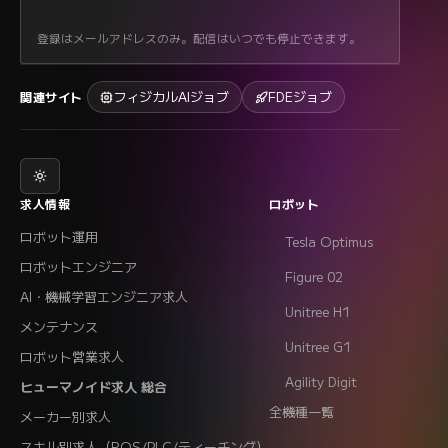
登録はメールアドレスのみ。配信はいつでも停止できます。
フィジカルAIジョブ
FDEジョブ
関連サイト
求人情報
ロボット
ロボット運用
Tesla Optimus
ロボットエンジニア
Figure 02
AI・機械学習エンジニア求人
Unitree H1
メンテナンス
Unitree G1
ロボット営業求人
Agility Digit
ヒューマノイド求人 総合
全機種一覧
メーカー別求人
スキル別求人（ROS/PLC/ティーチング）