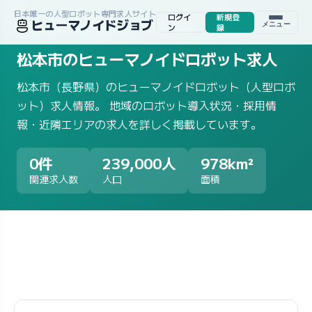
日本唯一の人型ロボット専門求人サイト
ログイ
新規登
ヒューマノイドジョブ
メニュー
ホーム
/
求人一覧
/
地域から探す
/
長野県
/
松本市
ン
録
松本市のヒューマノイドロボット求人
松本市（長野県）のヒューマノイドロボット（人型ロボ
ット）求人情報。 地域のロボット導入状況・採用情
報・近隣エリアの求人を詳しく掲載しています。
0件
239,000人
978km²
関連求人数
人口
面積